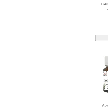
«Кар
т
Ар