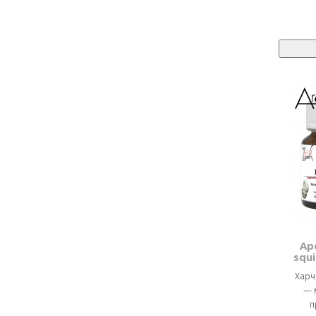
Ар
squ
Харч
— 
п