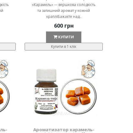
кість
«Карамель» — вершкова солодкість
ій
та затишний аромат у кожній
крапліБажаєте над..
600 грн
КУПИТИ
Купити в 1 клік
ль-
Ароматизатор карамель-