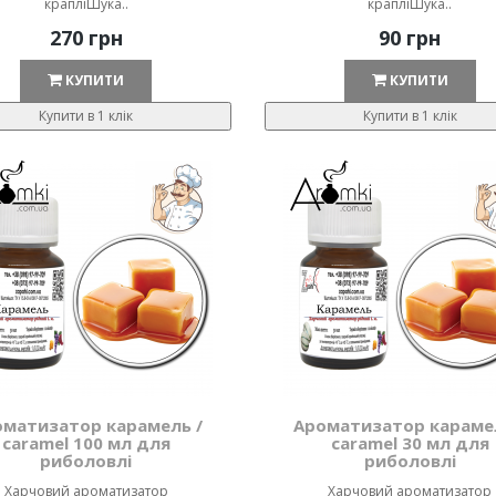
крапліШука..
крапліШука..
270 грн
90 грн
КУПИТИ
КУПИТИ
Купити в 1 клік
Купити в 1 клік
оматизатор карамель /
Ароматизатор карамел
caramel 100 мл для
caramel 30 мл для
риболовлі
риболовлі
Харчовий ароматизатор
Харчовий ароматизатор