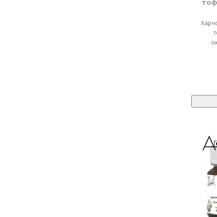
тоф
Харч
т
о