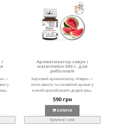
 /
Ароматизатор кавун /
ля
watermelon 500 г. для
риболовлі
ун» —
Харчовий ароматизатор «Кавун» —
мат у
літня свіжість та соковитий аромат у
ваш..
кожній крапліБажаєте додати ваш..
590 грн
КУПИТИ
Купити в 1 клік