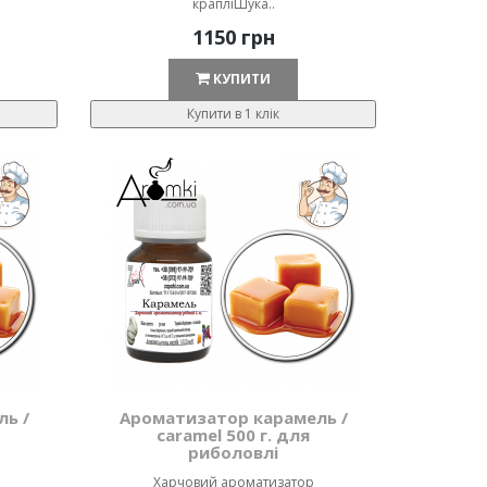
крапліШука..
1150 грн
КУПИТИ
Купити в 1 клік
ь /
Ароматизатор карамель /
caramel 500 г. для
риболовлі
Харчовий ароматизатор