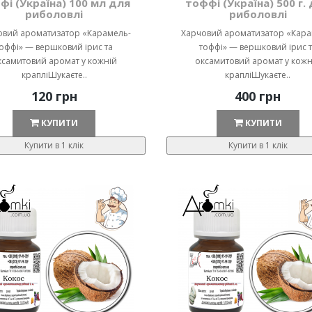
фі (Україна) 100 мл для
тоффі (Україна) 500 г.
риболовлі
риболовлі
овий ароматизатор «Карамель-
Харчовий ароматизатор «Кара
оффі» — вершковий ірис та
тоффі» — вершковий ірис 
ксамитовий аромат у кожній
оксамитовий аромат у кожн
крапліШукаєте..
крапліШукаєте..
120 грн
400 грн
КУПИТИ
КУПИТИ
Купити в 1 клік
Купити в 1 клік