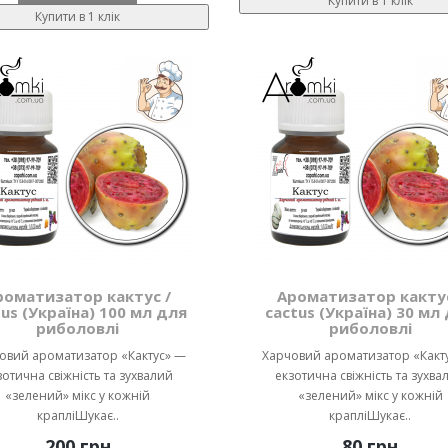
Купити в 1 клік
Купити в 1 клік
роматизатор кактус /
Ароматизатор кактус
tus (Україна) 100 мл для
cactus (Україна) 30 мл
риболовлі
риболовлі
овий ароматизатор «Кактус» —
Харчовий ароматизатор «Какт
зотична свіжність та зухвалий
екзотична свіжність та зухва
«зелений» мікс у кожній
«зелений» мікс у кожній
крапліШукає..
крапліШукає..
200 грн
80 грн