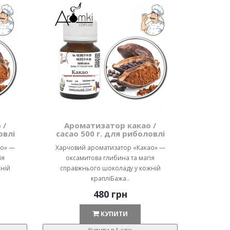
 /
Ароматизатор какао /
овлі
cacao 500 г. для риболовлі
ао» —
Харчовий ароматизатор «Какао» —
ія
оксамитова глибина та магія
ній
справжнього шоколаду у кожній
крапліБажа..
480 грн
КУПИТИ