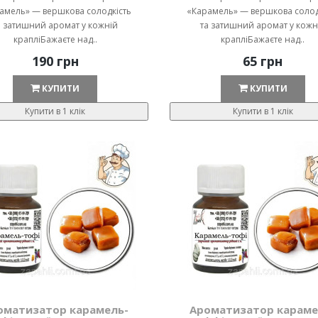
амель» — вершкова солодкість
«Карамель» — вершкова солод
а затишний аромат у кожній
та затишний аромат у кожн
крапліБажаєте над..
крапліБажаєте над..
190 грн
65 грн
КУПИТИ
КУПИТИ
Купити в 1 клік
Купити в 1 клік
оматизатор карамель-
Ароматизатор караме