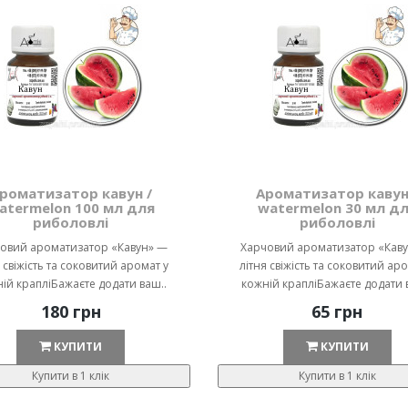
роматизатор кавун /
Ароматизатор кавун
atermelon 100 мл для
watermelon 30 мл д
риболовлі
риболовлі
овий ароматизатор «Кавун» —
Харчовий ароматизатор «Кав
я свіжість та соковитий аромат у
літня свіжість та соковитий аро
ій крапліБажаєте додати ваш..
кожній крапліБажаєте додати 
180 грн
65 грн
КУПИТИ
КУПИТИ
Купити в 1 клік
Купити в 1 клік