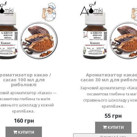
роматизатор какао /
Ароматизатор какао
cacao 100 мл для
cacao 30 мл для рибол
риболовлі
Харчовий ароматизатор «Как
овий ароматизатор «Какао» —
оксамитова глибина та маг
ксамитова глибина та магія
справжнього шоколаду у кож
равжнього шоколаду у кожній
крапліБажа..
крапліБажа..
55 грн
160 грн
КУПИТИ
КУПИТИ