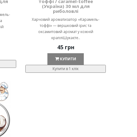
 для
тоффі / caramel-toffee
(Україна) 30 мл для
риболовлі
мель-
Харчовий ароматизатор «Карамель-
та
тоффі» — вершковий ірис та
ій
оксамитовий аромат у кожній
крапліШукаєте..
45 грн
КУПИТИ
Купити в 1 клік