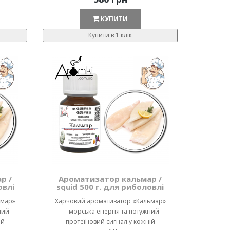
КУПИТИ
Купити в 1 клік
р /
Ароматизатор кальмар /
овлі
squid 500 г. для риболовлі
ьмар»
Харчовий ароматизатор «Кальмар»
ний
— морська енергія та потужний
ій
протеїновий сигнал у кожній