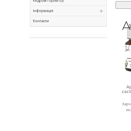
Кедрові горіхи (0)
Інформація
Контакти
А
cac
Харч
ек