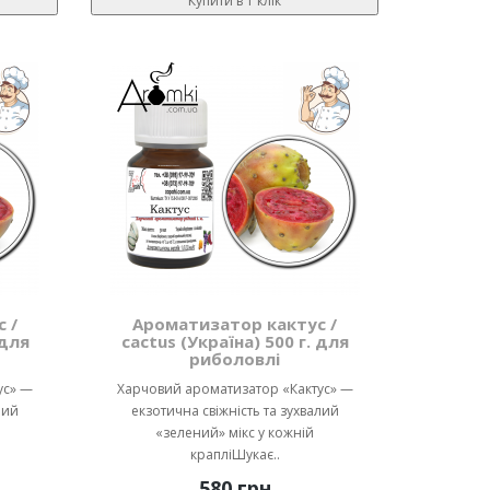
Купити в 1 клік
 /
Ароматизатор кактус /
 для
cactus (Україна) 500 г. для
риболовлі
ус» —
Харчовий ароматизатор «Кактус» —
лий
екзотична свіжність та зухвалий
«зелений» мікс у кожній
крапліШукає..
580 грн