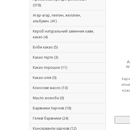
(318)
Агар-агар, пектин, желатин,
альбумін. (41)
Кероб натуральний замінник кави,
какао (4)
Боби какао (5)
Какао терте (3)
А
w
Какао порошок (11)
Какао-олія (0)
Харч
літн
Кокосове масло (10)
кожн
Масло жожоба (0)
Барвники Харчові (18)
Гелеві барвники (24)
Консерванти харчові (12)