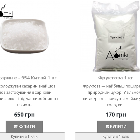
арин е - 954 Китай 1 кг
Фруктоза 1 кг
солоджувач сахарин знайшов
Фруктоза — найбільш пошир
воє застосування в харчовій
природний цукор. У вільно
исловості під час виробництва
вигляді вона присутня майже у
таких п..
солодки..
650 грн
170 грн
КУПИТИ
КУПИТИ
Купити в 1 клік
Купити в 1 клік