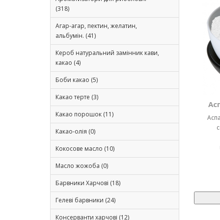
(318)
Агар-агар, пектин, желатин,
альбумін. (41)
Кероб натуральний замінник кави,
какао (4)
Боби какао (5)
Какао терте (3)
Ас
Какао порошок (11)
Аспа
с
Какао-олія (0)
Кокосове масло (10)
Масло жожоба (0)
Барвники Харчові (18)
Гелеві барвники (24)
Консерванти харчові (12)