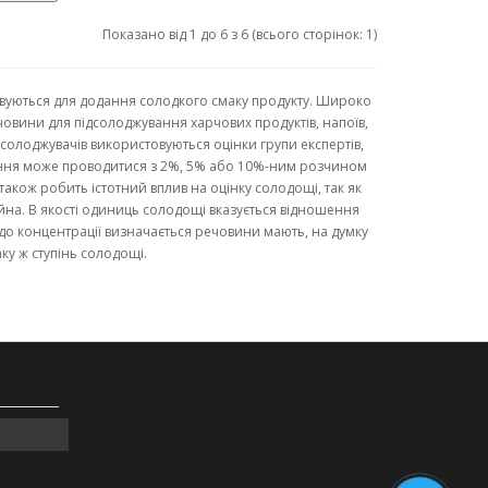
Показано від 1 до 6 з 6 (всього сторінок: 1)
уються для додання солодкого смаку продукту. Широко
човини для підсолоджування харчових продуктів, напоїв,
ідсолоджувачів використовуються оцінки групи експертів,
няння може проводитися з 2%, 5% або 10%-ним розчином
акож робить істотний вплив на оцінку солодощі, так як
ійна. В якості одиниць солодощі вказується відношення
 до концентрації визначається речовини мають, на думку
аку ж ступінь солодощі.