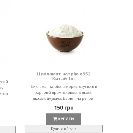
Цикламат натрію е952
Китай 1кг
ений
Цикламат натрію, використовується в
му
харчовій промисловості в якості
 всіх
підсолоджувача. Це хімічна речов..
150 грн
КУПИТИ
Купити в 1 клік