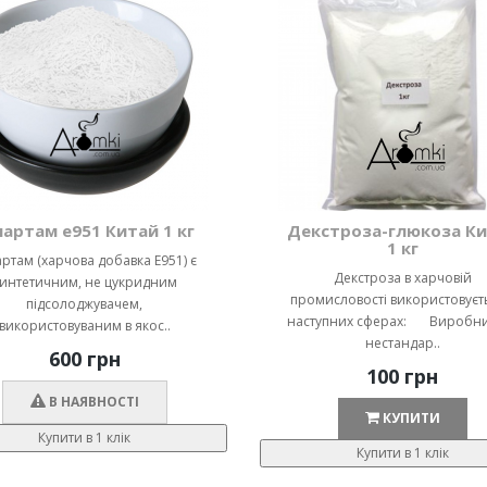
партам е951 Китай 1 кг
Декстроза-глюкоза К
1 кг
ртам (харчова добавка E951) є
Декстроза в харчовій
интетичним, не цукридним
промисловості використовуєть
підсолоджувачем,
наступних сферах: Виробни
використовуваним в якос..
нестандар..
600 грн
100 грн
В НАЯВНОСТІ
КУПИТИ
Купити в 1 клік
Купити в 1 клік