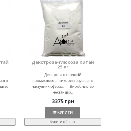
итай
Декстроза-глюкоза Китай
25 кг
Декстроза в харчовій
ся в
промисловості використовується в
цтво
наступних сферах: Виробництво
нестандар..
3375 грн
КУПИТИ
Купити в 1 клік