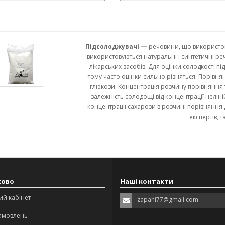
Підсолоджувачі —
речовини, що використов
використовуються натуральні і синтетичні ре
лікарських засобів. Для оцінки солодкості п
тому часто оцінки сильно різняться. Порів
глюкози. Концентрація розчину порівняння т
залежність солодощі від концентрації нелін
концентрації сахарози в розчині порівняння
експертів, т
ково
Наші контакти
ий кабінет
zapahi77@gmail.com
замовлень