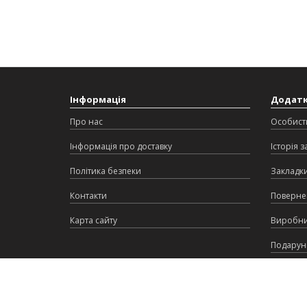
Інформація
Додат
Про нас
Особист
Інформація про доставку
Історія 
Політика безпеки
Закладк
Контакти
Поверне
Карта сайту
Виробн
Подарунк
Партнер
Акції