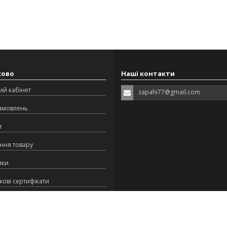
ково
Наші контакти
ий кабінет
zapahi77@gmail.com
замовлень
и
ння товару
ики
ові сертифікати
ська програма