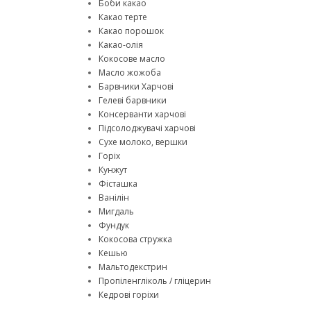
Боби какао
Какао терте
Какао порошок
Какао-олія
Кокосове масло
Масло жожоба
Барвники Харчові
Гелеві барвники
Консерванти харчові
Підсолоджувачі харчові
Сухе молоко, вершки
Горіх
Кунжут
Фісташка
Ванілін
Мигдаль
Фундук
Кокосова стружка
Кешью
Мальтодекстрин
Пропіленгліколь / гліцерин
Кедрові горіхи