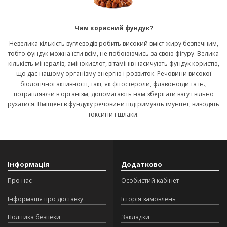
Чим корисний фундук?
Невелика кількість вуглеводів робить високий вміст жиру безпечним,
тобто фундук можна їсти всім, не побоюючись за свою фігуру. Велика
кількість мінералів, амінокислот, вітамінів насичують фундук користю,
що дає нашому організму енергію і розвиток. Речовини високої
біологічної активності, такі, як фітостероли, флавоноїди та ін.,
потрапляючи в організм, допомагають нам зберігати вагу і вільно
рухатися. Вміщені в фундуку речовини підтримують імунітет, виводять
токсини і шлаки.
Інформація
Додатково
Про нас
Особистий кабінет
Інформація про доставку
Історія замовлень
Політика безпеки
Закладки