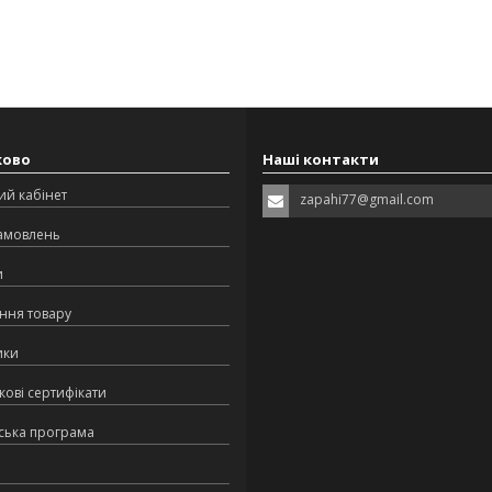
ково
Наші контакти
ий кабінет
zapahi77@gmail.com
замовлень
и
ння товару
ики
ові сертифікати
ська програма