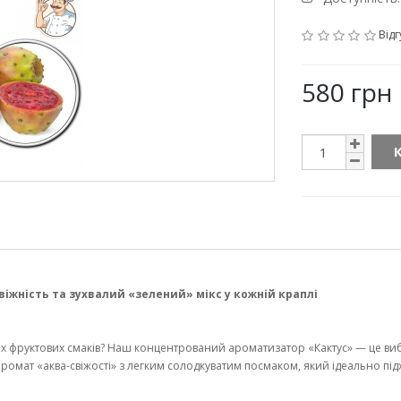
Відг
580 грн
жність та зухвалий «зелений» мікс у кожній краплі
 фруктових смаків? Наш концентрований ароматизатор «Кактус» — це вибух 
Це аромат «аква-свіжості» з легким солодкуватим посмаком, який ідеально пі