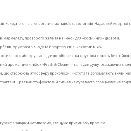
в, холодного чаю, енергетичних напоїв та ізотоніків. Надає неймовірної 
, мармеладу, прозорого желе та начинок для «космічних» десертів.
етів, фруктового льоду та йогуртів у стилі «екзотик-мікс».
вих тартів або круасанів, де потрібна легка фруктова свіжість без зайвої 
ний аромат для лінійок «Fresh & Clean» — гелів для душу, освіжаючих спр
ів, що створюють атмосферу прохолоди, чистоти та допомагають зняти нап
рактант. Трав’янисто-фруктовий сигнал кактуса часто спрацьовує на водо
нкурентів завдяки нетиповому, але дуже приємному профілю.