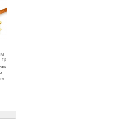
ТМ
 гр
чова
м
ого