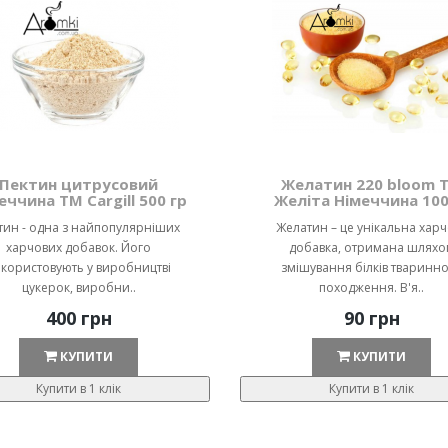
Пектин цитрусовий
Желатин 220 bloom 
еччина ТМ Cargill 500 гр
Желіта Німеччина 100
тин - одна з найпопулярніших
Желатин – це унікальна хар
харчових добавок. Його
добавка, отримана шляхо
користовують у виробництві
змішування білків тваринн
цукерок, виробни..
походження. В'я..
400 грн
90 грн
КУПИТИ
КУПИТИ
Купити в 1 клік
Купити в 1 клік