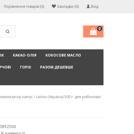
Порівняння товарів (0)
Закладки (0)
Вхід
0
ОК
КАКАО-ОЛІЯ
КОКОСОВЕ МАСЛО
РЧОВІ
ГОРІХ
РАЗОМ ДЕШЕВШЕ
оматизатор кактус / cactus (Україна) 500 г. для риболовлі
0892500
 В наявності