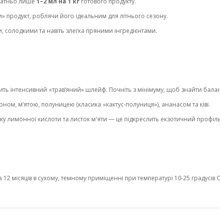
статньо лише
1–2 мл на 1 кг
готового продукту.
и» продукт, роблячи його ідеальним для літнього сезону.
, солодкими та навіть злегка пряними інгредієнтами.
ить інтенсивний «трав’яний» шлейф. Почніть з мінімуму, щоб знайти баланс
м, м’ятою, полуницею (класика «кактус-полуниця»), ананасом та ківі.
ку лимонної кислоти та листок м'яти — це підкреслить екзотичний профіл
2 місяців в сухому, темному приміщенні при температурі 10-25 градусів С 