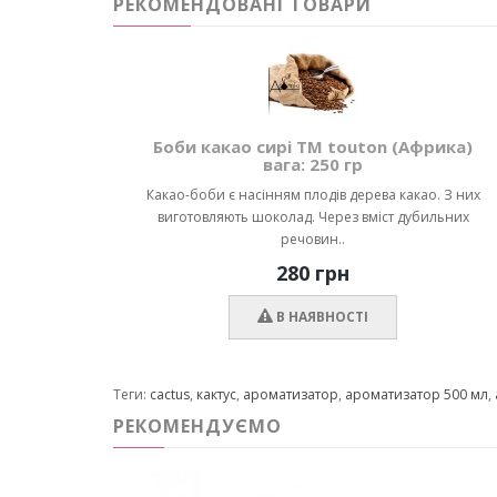
РЕКОМЕНДОВАНІ ТОВАРИ
Боби какао сирі ТМ touton (Африка)
вага: 250 гр
Какао-боби є насінням плодів дерева какао. З них
виготовляють шоколад. Через вміст дубильних
речовин..
280 грн
В НАЯВНОСТІ
Теги:
cactus
,
кактус
,
ароматизатор
,
ароматизатор 500 мл
,
РЕКОМЕНДУЄМО