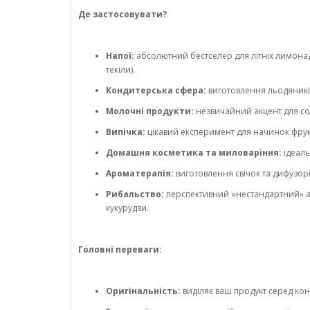
Де застосовувати?
Напої:
абсолютний бестселер для літніх лимонаді
текіли).
Кондитерська сфера:
виготовлення льодяників
Молочні продукти:
незвичайний акцент для сорб
Випічка:
цікавий експеримент для начинок фрукто
Домашня косметика та миловаріння:
ідеаль
Ароматерапія:
виготовлення свічок та дифузор
Рибальство:
перспективний «нестандартний» ат
кукурудзи.
Головні переваги:
Оригінальність:
виділяє ваш продукт серед ко