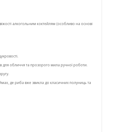
свіжості алкогольним коктейлям (особливо на основі
цукровості.
еїв для обличчя та прозорого мила ручної роботи.
ругу.
ймах, де риба вже звикла до класичних полуниць та