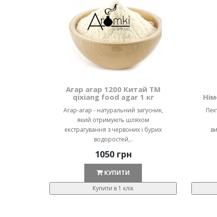
Агар агар 1200 Китай ТМ
qixiang food agar 1 кг
Нім
Агар-агар - натуральний загусник,
Пек
який отримують шляхом
екстрагування з червоних і бурих
ви
водоростей,..
1050 грн
КУПИТИ
Купити в 1 клік