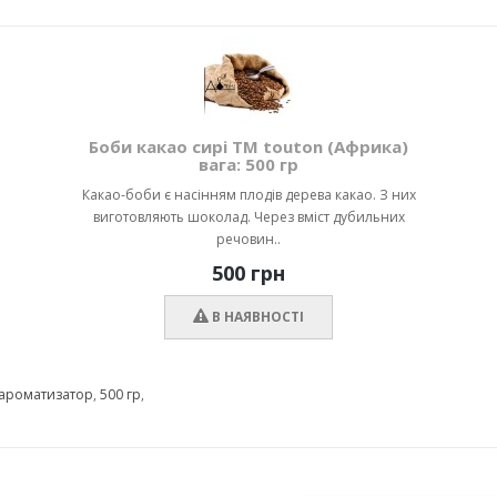
Боби какао сирі ТМ touton (Африка)
вага: 500 гр
Какао-боби є насінням плодів дерева какао. З них
виготовляють шоколад. Через вміст дубильних
речовин..
500 грн
В НАЯВНОСТІ
ароматизатор
,
500 гр
,