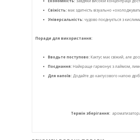
Економність:
завдяки високій концентрації до
Свіжість:
має здатність візуально «охолоджуват
Універсальність:
чудово поєднується з кислими
Поради для використання:
Вводьте поступово:
Кактус має свіжий, але дос
Поєднання:
Найкраще гармонує з лаймом, лимоно
Для напоїв:
Додайте до кактусового напою дріб
Термін зберігання:
ароматизатора 1