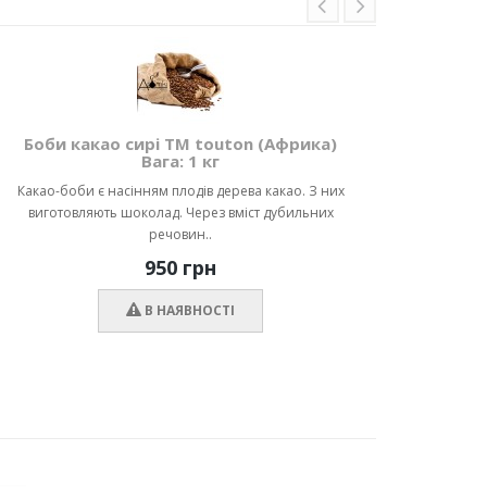
Боби какао сирі ТМ touton (Африка)
Кака
Вага: 1 кг
Какао-боби є насінням плодів дерева какао. З них
Какао-
виготовляють шоколад. Через вміст дубильних
виго
речовин..
950 грн
В НАЯВНОСТІ