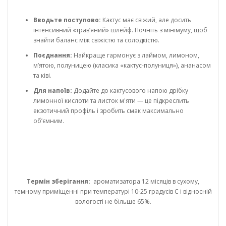
Вводьте поступово:
Кактус має свіжий, але досить
інтенсивний «трав’яний» шлейф. Почніть з мінімуму, щоб
знайти баланс між свіжістю та солодкістю.
Поєднання:
Найкраще гармонує з лаймом, лимоном,
м’ятою, полуницею (класика «кактус-полуниця»), ананасом
та ківі.
Для напоїв:
Додайте до кактусового напою дрібку
лимонної кислоти та листок м'яти — це підкреслить
екзотичний профіль і зробить смак максимально
об’ємним.
Термін зберігання:
ароматизатора 12 місяців в сухому,
темному приміщенні при температурі 10-25 градусів С і відносній
вологості не більше 65%.