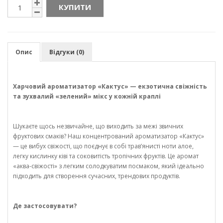
КУПИТИ
Опис
Відгуки (0)
Харчовий ароматизатор «Кактус» — екзотична свіжність
та зухвалий «зелений» мікс у кожній краплі
Шукаєте щось незвичайне, що виходить за межі звичних
фруктових смаків? Наш концентрований ароматизатор «Кактус»
— це вибух свіжості, що поєднує в собі трав’янисті ноти алое,
легку кислинку ківі та соковитість тропічних фруктів. Це аромат
«аква-свіжості» з легким солодкуватим посмаком, який ідеально
підходить для створення сучасних, трендових продуктів.
Де застосовувати?