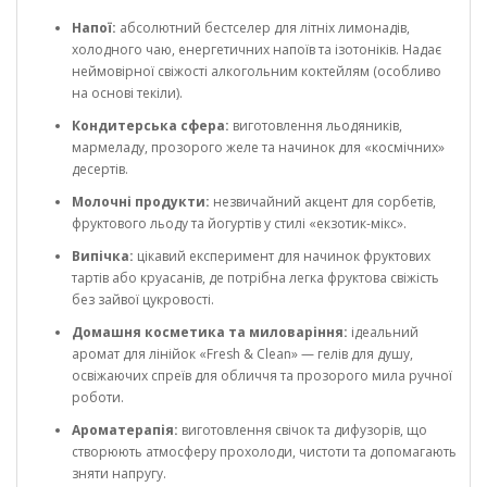
Напої:
абсолютний бестселер для літніх лимонадів,
холодного чаю, енергетичних напоїв та ізотоніків. Надає
неймовірної свіжості алкогольним коктейлям (особливо
на основі текіли).
Кондитерська сфера:
виготовлення льодяників,
мармеладу, прозорого желе та начинок для «космічних»
десертів.
Молочні продукти:
незвичайний акцент для сорбетів,
фруктового льоду та йогуртів у стилі «екзотик-мікс».
Випічка:
цікавий експеримент для начинок фруктових
тартів або круасанів, де потрібна легка фруктова свіжість
без зайвої цукровості.
Домашня косметика та миловаріння:
ідеальний
аромат для лінійок «Fresh & Clean» — гелів для душу,
освіжаючих спреїв для обличчя та прозорого мила ручної
роботи.
Ароматерапія:
виготовлення свічок та дифузорів, що
створюють атмосферу прохолоди, чистоти та допомагають
зняти напругу.