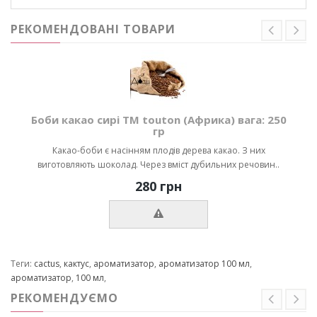
РЕКОМЕНДОВАНІ ТОВАРИ
Боби какао сирі ТМ touton (Африка) вага: 250
гр
Какао-боби є насінням плодів дерева какао. З них
виготовляють шоколад. Через вміст дубильних речовин..
280 грн
Теги:
cactus
,
кактус
,
ароматизатор
,
ароматизатор 100 мл
,
ароматизатор
,
100 мл
,
РЕКОМЕНДУЄМО