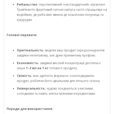
Рибальство:
перспективний «нестандартний» атрактант.
Трав’янисто-фруктовий сигнал кактуса часто спрацьовує на
водоймах, де риба вже звикла до класичних полуниць та
кукурудзи.
Головні переваги:
Оригінальність:
виділяє ваш продукт серед конкурентів
завдяки нетиповому, але дуже приємному профілю.
Економність:
завдяки високій концентрації достатньо
лише
1–2 мл на 1 кг
готового продукту.
Свіжість:
має здатність візуально «охолоджувати»
продукт, роблячи його ідеальним для літнього сезону.
Універсальність:
чудово поєднується з кислими,
солодкими та навіть злегка пряними інгредієнтами.
Поради для використання: