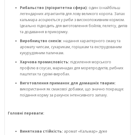
Рибальство (пріоритетна сфера):
один із найбільш
легендарних атрактантів для лову великого коропа. Запах
кальмара асоціюється у риби з високопоживним кормом.
Ідеально підходить для виготовлення бойлів, пелетсу, дипів
та додавання в прикормку.
Виробництво снеків:
надання характерного смаку та
аромату чипсам, сухарикам, горішкам та екструдованим
кукурудзяним паличкам.
Харчова промисловість:
підсилення морського
профілю в соусах, маринадах для морепродуктів, рибних
паштетах та сурімі-виробах.
Виготовлення приманок для домашніх тварин:
використання як смакової добавки, що значно покращує
поїдання корму за рахунок інтенсивного запаху.
Головні переваги:
Виняткова стійкість:
аромат «Кальмар» дуже