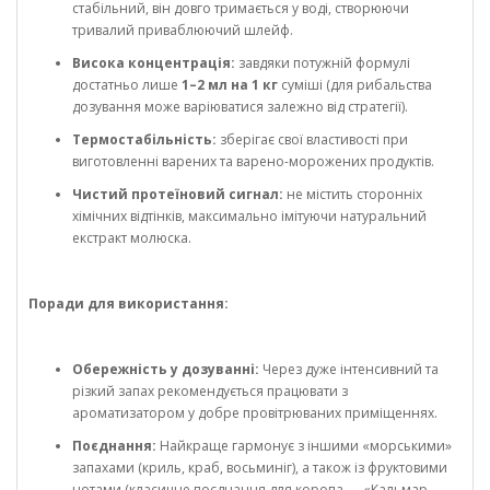
стабільний, він довго тримається у воді, створюючи
тривалий приваблюючий шлейф.
Висока концентрація:
завдяки потужній формулі
достатньо лише
1–2 мл на 1 кг
суміші (для рибальства
дозування може варіюватися залежно від стратегії).
Термостабільність:
зберігає свої властивості при
виготовленні варених та варено-морожених продуктів.
Чистий протеїновий сигнал:
не містить сторонніх
хімічних відтінків, максимально імітуючи натуральний
екстракт молюска.
Поради для використання:
Обережність у дозуванні:
Через дуже інтенсивний та
різкий запах рекомендується працювати з
ароматизатором у добре провітрюваних приміщеннях.
Поєднання:
Найкраще гармонує з іншими «морськими»
запахами (криль, краб, восьминіг), а також із фруктовими
нотами (класичне поєднання для коропа — «Кальмар-