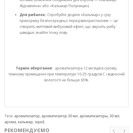
Журавлина» або «Кальмар-Полуниця»).
Для рибалок:
Спробуйте додати «Кальмар» у суху
прикормку безпосередньо перед використанням — це
створить миттєвий вибуховий ефект, що змусить рибу
швидше знайти точку лову.
Термін зберігання:
ароматизатора 12 місяців в сухому,
темному приміщенні при температурі 10-25 градусів С і відносній
вологості не більше 65%.
Теги:
ароматизатор
,
ароматизатор 30 мл
,
ароматизаторы
,
30 мл
,
арома
,
кальмар
,
squid
,
РЕКОМЕНДУЄМО