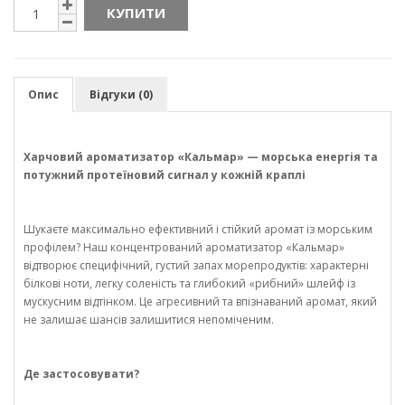
КУПИТИ
Опис
Відгуки (0)
Харчовий ароматизатор «Кальмар» — морська енергія та
потужний протеїновий сигнал у кожній краплі
Шукаєте максимально ефективний і стійкий аромат із морським
профілем? Наш концентрований ароматизатор «Кальмар»
відтворює специфічний, густий запах морепродуктів: характерні
білкові ноти, легку соленість та глибокий «рибний» шлейф із
мускусним відтінком. Це агресивний та впізнаваний аромат, який
не залишає шансів залишитися непоміченим.
Де застосовувати?