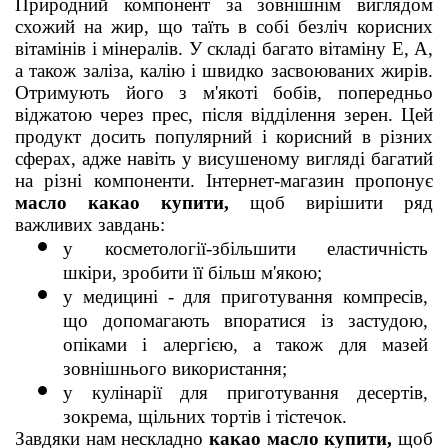
Природний компонент за зовнішнім виглядом 
схожий на жир, що таїть в собі безліч корисних 
вітамінів і мінералів. У складі багато вітаміну Е, А, 
а також заліза, калію і швидко засвоюваних жирів. 
Отримують його з м'якоті бобів, попередньо 
віджатою через прес, після відділення зерен. Цей 
продукт досить популярний і корисний в різних 
сферах, адже навіть у висушеному вигляді багатий 
на різні компоненти. Інтернет-магазин пропонує 
масло какао купити,
 щоб вирішити ряд 
важливих завдань:
у косметології-збільшити еластичність 
шкіри, зробити її більш м'якою;
у медицині - для приготування компресів, 
що допомагають впоратися із застудою, 
опіками і алергією, а також для мазей 
зовнішнього використання;
у кулінарії для приготування десертів, 
зокрема, щільних тортів і тістечок.
Завдяки нам нескладно 
какао масло купити, 
щоб 