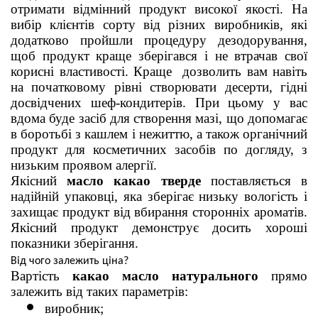
отримати відмінний продукт високої якості. На 
вибір клієнтів сорту від різних виробників, які 
додатково пройшли процедуру дезодорування, 
щоб продукт краще зберігався і не втрачав свої 
корисні властивості. Краще 
 дозволить вам навіть 
на початковому рівні створювати десерти, гідні 
досвідчених шеф-кондитерів. При цьому у вас 
вдома буде засіб для створення мазі, що допомагає 
в боротьбі з кашлем і нежиттю, а також органічний 
продукт для косметичних засобів по догляду, з 
низьким проявом алергії. 
Якісний 
масло какао тверде
 поставляється в 
надійній упаковці, яка зберігає низьку вологість і 
захищає продукт від вбирання сторонніх ароматів. 
Якісний продукт демонструє досить хороші 
показники зберігання.
Від чого залежить ціна?
Вартість 
какао масло натурального
 прямо 
залежить від таких параметрів:
виробник;