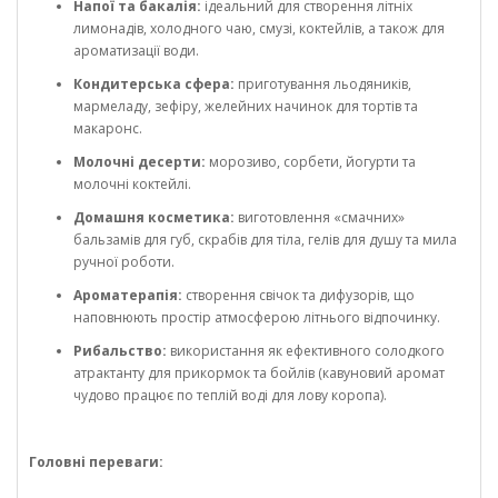
Напої та бакалія:
ідеальний для створення літніх
лимонадів, холодного чаю, смузі, коктейлів, а також для
ароматизації води.
Кондитерська сфера:
приготування льодяників,
мармеладу, зефіру, желейних начинок для тортів та
макаронс.
Молочні десерти:
морозиво, сорбети, йогурти та
молочні коктейлі.
Домашня косметика:
виготовлення «смачних»
бальзамів для губ, скрабів для тіла, гелів для душу та мила
ручної роботи.
Ароматерапія:
створення свічок та дифузорів, що
наповнюють простір атмосферою літнього відпочинку.
Рибальство:
використання як ефективного солодкого
атрактанту для прикормок та бойлів (кавуновий аромат
чудово працює по теплій воді для лову коропа).
Головні переваги: