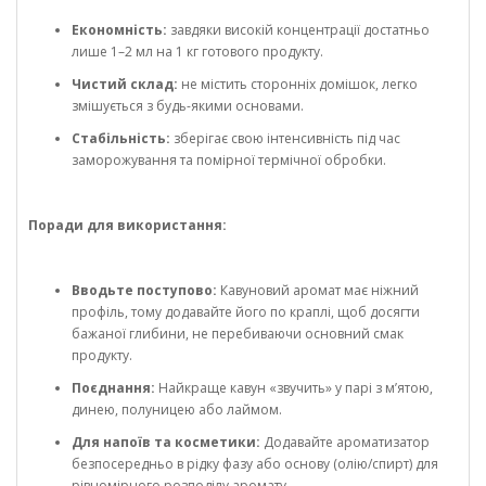
Економність:
завдяки високій концентрації достатньо
лише 1–2 мл на 1 кг готового продукту.
Чистий склад:
не містить сторонніх домішок, легко
змішується з будь-якими основами.
Стабільність:
зберігає свою інтенсивність під час
заморожування та помірної термічної обробки.
Поради для використання:
Вводьте поступово:
Кавуновий аромат має ніжний
профіль, тому додавайте його по краплі, щоб досягти
бажаної глибини, не перебиваючи основний смак
продукту.
Поєднання:
Найкраще кавун «звучить» у парі з м’ятою,
динею, полуницею або лаймом.
Для напоїв та косметики:
Додавайте ароматизатор
безпосередньо в рідку фазу або основу (олію/спирт) для
рівномірного розподілу аромату.