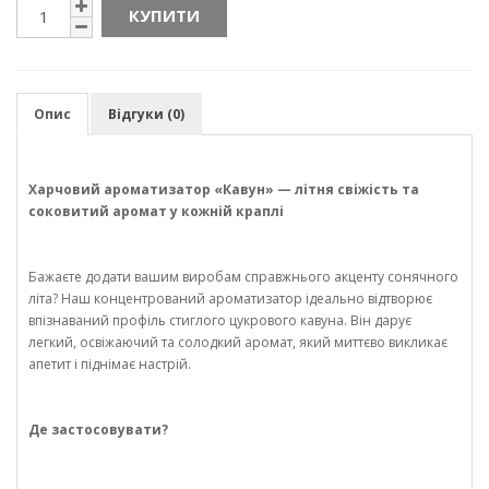
КУПИТИ
Опис
Відгуки (0)
Харчовий ароматизатор «Кавун» — літня свіжість та
соковитий аромат у кожній краплі
Бажаєте додати вашим виробам справжнього акценту сонячного
літа? Наш концентрований ароматизатор ідеально відтворює
впізнаваний профіль стиглого цукрового кавуна. Він дарує
легкий, освіжаючий та солодкий аромат, який миттєво викликає
апетит і піднімає настрій.
Де застосовувати?