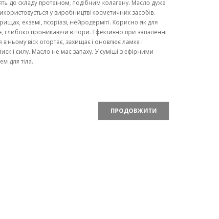
ь до складу протеїном, подібним колагену. Масло дуже
икористовується у виробництві косметичних засобів.
рищах, екземі, псоріазі, нейродерміті. Корисно як для
жує, глибоко проникаючи в пори. Ефективно при запаленні
я в ньому віск огортає, захищає і оновлює ламке і
к і силу. Масло не має запаху. У суміші з ефірними
м для тіла.
ПРОДОВЖИТИ