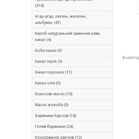
(318)
Агар-агар, пектин, желатин,
альбумін. (41)
Кероб натуральний замінник кави,
какао (4)
Боби какао (5)
В катего
Какао терте (3)
Какао порошок (11)
Какао-олія (0)
Кокосове масло (10)
Масло жожоба (0)
Барвники Харчові (18)
Гелеві барвники (24)
Консерванти харчові (12)