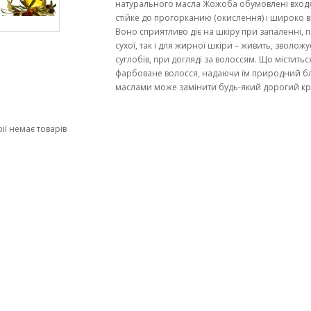
натурального масла Жожоба обумовлені входят
стійке до прогорканию (окислення) і широко в
Воно сприятливо діє на шкіру при запаленні, п
сухої, так і для жирної шкіри – живить, зволо
суглобів, при догляді за волоссям. Що міститьс
фарбоване волосся, надаючи їм природний блис
маслами може замінити будь-який дорогий кре
рії немає товарів