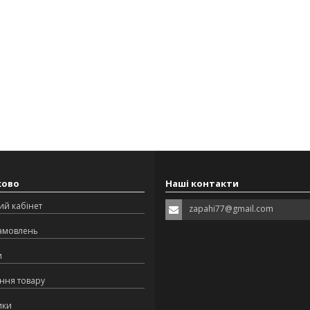
ково
Наші контакти
ий кабінет
zapahi77@gmail.com
замовлень
и
ння товару
ики