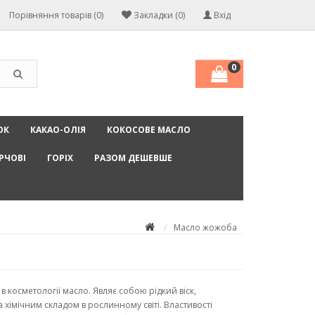
Порівняння товарів (0)
Закладки (0)
Вхід
0
ОК
КАКАО-ОЛІЯ
КОКОСОВЕ МАСЛО
РЧОВІ
ГОРІХ
РАЗОМ ДЕШЕВШЕ
Масло жожоба
 косметології масло. Являє собою рідкий віск,
а хімічним складом в рослинному світі. Властивості