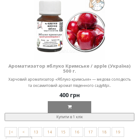
Ароматизатор яблуко Кримське / apple (Україна)
500 г.
Харчовий ароматизатор «Яблуко кримське» — медова солодкість
та оксамитовий аромат південного садуМрі..
400 грн
Купити в 1 клік
|<
<
13
14
15
16
17
18
19