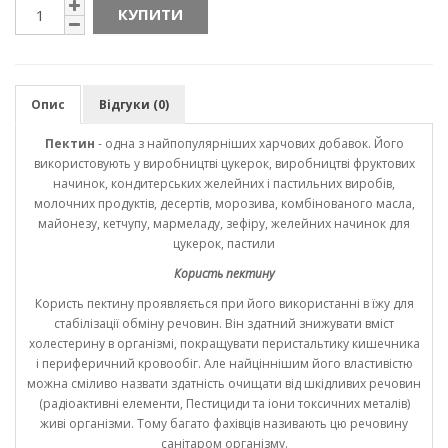
КУПИТИ
Опис
Відгуки (0)
Пектин
- одна з найпопулярніших харчових добавок. Його
використовують у виробництві цукерок, виробництві фруктових
начинок, кондитерських желейних і пастильних виробів,
молочних продуктів, десертів, морозива, комбінованого масла,
майонезу, кетчупу, мармеладу, зефіру, желейних начинок для
цукерок, пастили
Користь пектину
Користь пектину проявляється при його використанні в їжу для
стабілізації обміну речовин. Він здатний знижувати вміст
холестерину в організмі, покращувати перистальтику кишечника
і периферичний кровообіг. Але найціннішим його властивістю
можна сміливо назвати здатність очищати від шкідливих речовин
(радіоактивні елементи, Пестициди та іони токсичних металів)
живі організми. Тому багато фахівців називають цю речовину
санітаром організму.