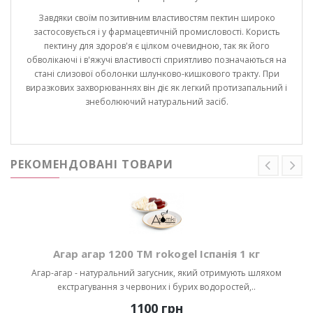
Завдяки своїм позитивним властивостям пектин широко
застосовується і у фармацевтичній промисловості. Користь
пектину для здоров'я є цілком очевидною, так як його
обволікаючі і в'яжучі властивості сприятливо позначаються на
стані слизової оболонки шлунково-кишкового тракту. При
виразкових захворюваннях він діє як легкий протизапальний і
знеболюючий натуральний засіб.
РЕКОМЕНДОВАНІ ТОВАРИ
Агар агар 1200 ТМ rokogel Іспанія 1 кг
Агар-агар - натуральний загусник, який отримують шляхом
екстрагування з червоних і бурих водоростей,..
1100 грн