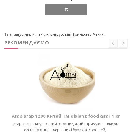
Теги:
загустители
,
пектин
,
цитрусовый
,
Гриндстед
,
Чехия
,
РЕКОМЕНДУЄМО
Агар агар 1200 Китай ТМ qixiang food agar 1 кг
Агар-агар - натуральний загусник, який отримують шляхом
екстрагування з червоних і бурих водоростей,..