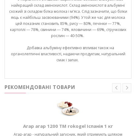
найкращий склад амінокислот. Склад амінокислот в альбуміні
схожий зі складом білка молока і м'яса. Слід зазначити, що білки
яєць є найбільш засвоюваними (94%). У той же час для молока
цей показник становить 85%, рису ― 80%, печінки ― 77%,
картоплі ― 78%, свинини ― 74%, яловичини ― 69%, стручкових
рослин ― 40-50%.
Добавка альбуміну ефективно впливає також на
органолептичні властивості, надаючи продуктам, натуральний
смак і запах.
РЕКОМЕНДОВАНІ ТОВАРИ
Агар агар 1200 ТМ rokogel Іспанія 1 кг
Агар-агар - натуральний загусник, який отримують шляхом