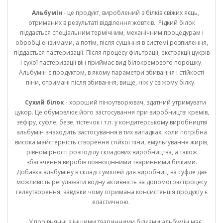
Альбумін
- це продукт, вироблений з білків свіжих яєць,
отриманих в результаті відділення жовтків. Рідкий білок
піддається спеціальним термічним, механічним процедурам і
обробці ензимами, а потім, після сушіння в системі розпилення,
піддається пастеризації. Після процесу фільтрації, екстракції цукрів
і сухої пастеризації він приймає вид білокремового порошку.
Альбумін є продуктом, в якому параметри збивання і стійкості
піни, отримані після збивання, вище, ніж у свіжому білку.
Сухий білок
- хороший піноутворювач, здатний утримувати
цукор. Це обумовлює його застосування при виробництві кремів,
зефіру, суфле, безе, тістечок і т.п. у кондитерському виробництві
альбумін знаходить застосування в тих випадках, коли потрібна
висока майстерність створення стійкої піни, емульгування жирів,
рівномірності розподілу складових виробництва, а також
збагачення виробів повноцінними тваринними білками.
Добавка альбуміну в складі сумішей для виробництва суфле дає
можливість регулювати водну активність за допомогою процесу
гелеутворення, завдяки чому отримана консистенція продукту є
еластичною.
У порівнянні з іншими тваринними білками альбумін має