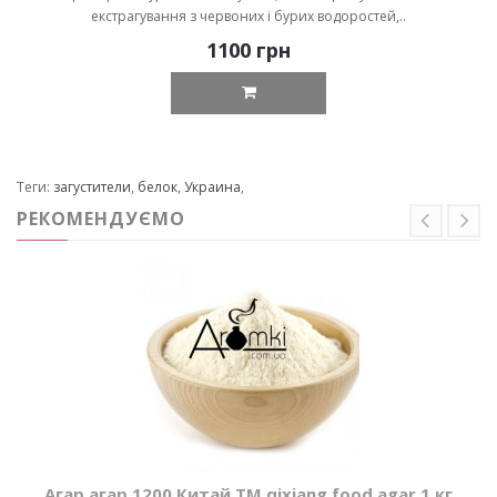
екстрагування з червоних і бурих водоростей,..
1100 грн
Теги:
загустители
,
белок
,
Украина
,
РЕКОМЕНДУЄМО
Агар агар 1200 Китай ТМ qixiang food agar 1 кг