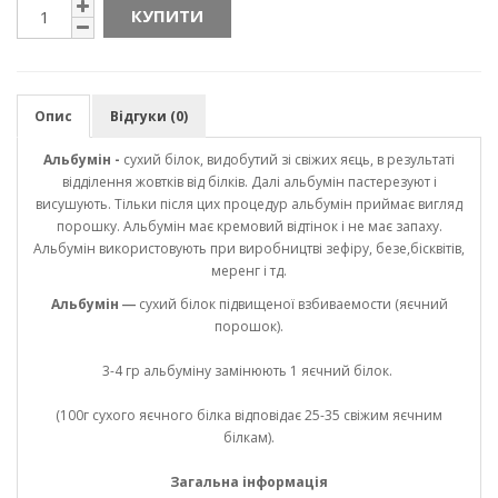
КУПИТИ
Опис
Відгуки (0)
Альбумін -
сухий білок, видобутий зі свіжих яєць, в результаті
відділення жовтків від білків. Далі альбумін пастерезуют і
висушують. Тільки після цих процедур альбумін приймає вигляд
порошку. Альбумін має кремовий відтінок і не має запаху.
Альбумін використовують при виробництві зефіру, безе,бісквітів,
меренг і тд.
Альбумін ―
сухий білок підвищеної взбиваемости (яєчний
порошок).
3-4 гр альбуміну замінюють 1 яєчний білок.
(100г сухого яєчного білка відповідає 25-35 свіжим яєчним
білкам).
Загальна інформація