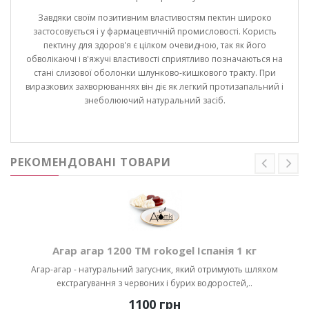
Завдяки своїм позитивним властивостям пектин широко
застосовується і у фармацевтичній промисловості. Користь
пектину для здоров'я є цілком очевидною, так як його
обволікаючі і в'яжучі властивості сприятливо позначаються на
стані слизової оболонки шлунково-кишкового тракту. При
виразкових захворюваннях він діє як легкий протизапальний і
знеболюючий натуральний засіб.
РЕКОМЕНДОВАНІ ТОВАРИ
Агар агар 1200 ТМ rokogel Іспанія 1 кг
Агар-агар - натуральний загусник, який отримують шляхом
екстрагування з червоних і бурих водоростей,..
1100 грн