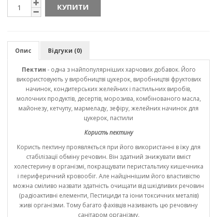
КУПИТИ
Опис
Відгуки (0)
Пектин
- одна з найпопулярніших харчових добавок. Його
використовують у виробництві цукерок, виробництві фруктових
начинок, кондитерських желейних і пастильних виробів,
молочних продуктів, десертів, морозива, комбінованого масла,
майонезу, кетчупу, мармеладу, зефіру, желейних начинок для
цукерок, пастили
Користь пектину
Користь пектину проявляється при його використанні в їжу для
стабілізації обміну речовин. Він здатний знижувати вміст
холестерину в організмі, покращувати перистальтику кишечника
і периферичний кровообіг. Але найціннішим його властивістю
можна сміливо назвати здатність очищати від шкідливих речовин
(радіоактивні елементи, Пестициди та іони токсичних металів)
живі організми. Тому багато фахівців називають цю речовину
санітаром організму.