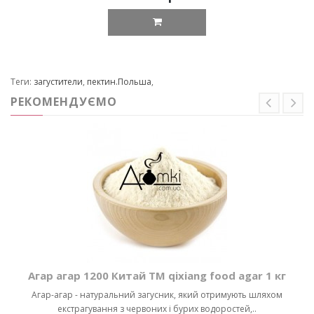
Теги:
загустители
,
пектин.Польша
,
РЕКОМЕНДУЄМО
Агар агар 1200 Китай ТМ qixiang food agar 1 кг
Агар-агар - натуральний загусник, який отримують шляхом
екстрагування з червоних і бурих водоростей,..