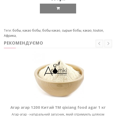
Теги:
бобы
,
какао бобы
,
бобы какао
,
сырые бобы
,
какао
,
touton
,
Африка
,
РЕКОМЕНДУЄМО
Агар агар 1200 Китай ТМ qixiang food agar 1 кг
Агар-агар - натуральний загусник, який отримують шляхом