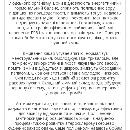
людського організму. Вони відновлюють енергетичний і
гормональний баланс, сприяють поліпшенню зору,
підвищенню працездатності, піднімають тонус, надають
антидепресантну дію. Корисні речовини насіння какао
підвищують захисні властивості організму, какао
вводять в раціон фізично ослаблених людей, які
перенесли ГРЗ і захворювання органів дихання. Очищені
какао-боби можна жувати, вони хрусткі, ніжні, мають
чудовий смак.
Вживання какао усуває апатію, нормалізує
менструальний цикл, омолоджує. При тривалому, але
помірному використанні в якості лікувального засобу
помітні зміни відбудуться зі шкірою, зникнуть бородавки,
папіломи, шкіра очиститься і стане молодою і ніжною.
Сирі плоди какао - це надійний захист від розвитку
ракових пухлин. Складний хімічний склад плодів збуджує
нервову систему, активізує функції серця і попереджає
утворення тромбів.
Антиоксиданти здатні знизити активність вільних
радикалів в клітинах людського організму, що ефективно
для захисту від вірусів та інфекцій. Поліфеноли
(антиоксиданти) розщеплюють жири і є надійною
профілактикою розвитку атеросклерозу і серцево-
судинних захворювань. Саме поліфеноли надають бобам