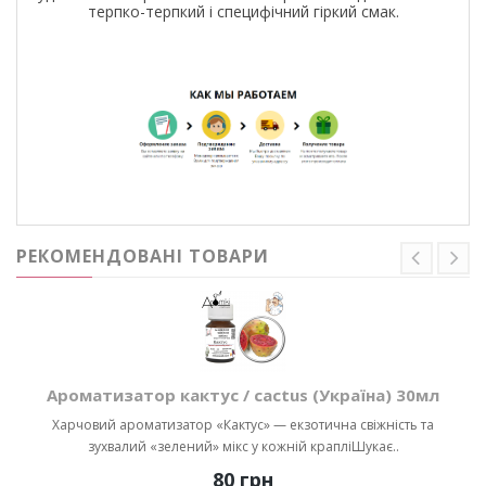
терпко-терпкий і специфічний гіркий смак.
РЕКОМЕНДОВАНІ ТОВАРИ
Ароматизатор кактус / cactus (Україна) 30мл
Харчовий ароматизатор «Кактус» — екзотична свіжність та
зухвалий «зелений» мікс у кожній крапліШукає..
80 грн