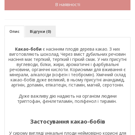
В наявності
Опис
Відгуки (0)
Какао-боби
є насінням плодів дерева какао. З них
виготовляють шоколад. Через вміст дубильних речовин
насіння має терпкий, терпкий і гіркий смак. У них присутні
вуглеводи, білки, жири, ароматичні і фарбувальні
речовини, органічні кислоти. Корисними для вживання є
мінерали, алкалоїди (кофеїн і теобромін). Хімічний склад
какао-бобів дуже великий, в ньому присутні анандамід,
аргінін, допамін, епікатецін, гістамін, магній, серотонін.
Дуже важливу дію надають на організм людини
триптофан, фенілетиламін, поліфенол і тирамін.
Застосування какао-бобів
У сирому вигляді унікальні плоди неймовірно корисні для