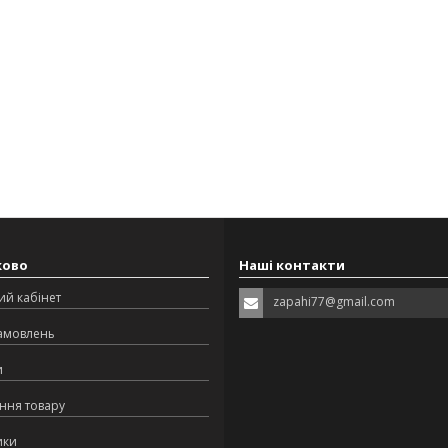
ково
Наші контакти
ий кабінет
zapahi77@gmail.com
замовлень
и
ння товару
ики