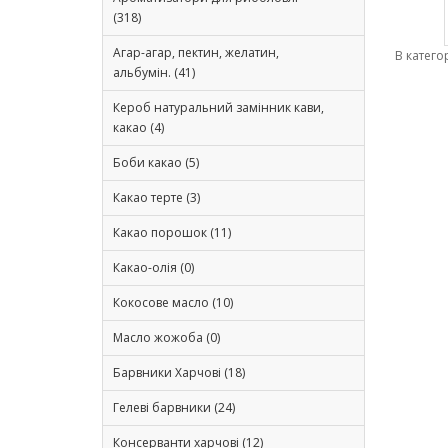
(318)
Агар-агар, пектин, желатин,
В катего
альбумін. (41)
Кероб натуральний замінник кави,
какао (4)
Боби какао (5)
Какао терте (3)
Какао порошок (11)
Какао-олія (0)
Кокосове масло (10)
Масло жожоба (0)
Барвники Харчові (18)
Гелеві барвники (24)
Консерванти харчові (12)