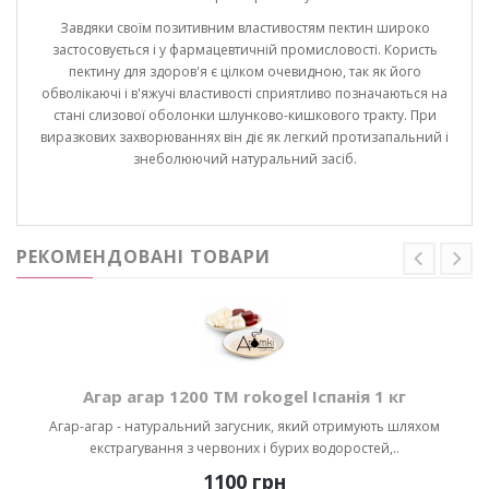
Завдяки своїм позитивним властивостям пектин широко
застосовується і у фармацевтичній промисловості. Користь
пектину для здоров'я є цілком очевидною, так як його
обволікаючі і в'яжучі властивості сприятливо позначаються на
стані слизової оболонки шлунково-кишкового тракту. При
виразкових захворюваннях він діє як легкий протизапальний і
знеболюючий натуральний засіб.
РЕКОМЕНДОВАНІ ТОВАРИ
Агар агар 1200 ТМ rokogel Іспанія 1 кг
Агар-агар - натуральний загусник, який отримують шляхом
екстрагування з червоних і бурих водоростей,..
1100 грн