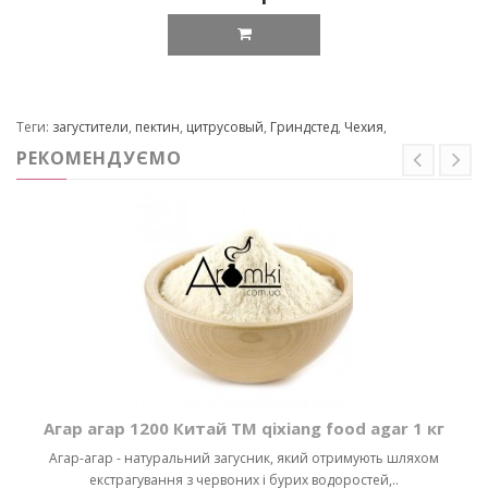
Теги:
загустители
,
пектин
,
цитрусовый
,
Гриндстед
,
Чехия
,
РЕКОМЕНДУЄМО
Агар агар 1200 Китай ТМ qixiang food agar 1 кг
Агар-агар - натуральний загусник, який отримують шляхом
екстрагування з червоних і бурих водоростей,..