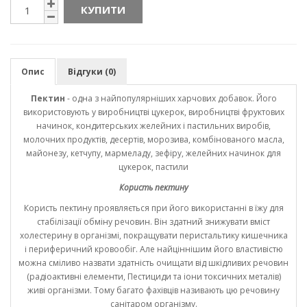
КУПИТИ
Опис
Відгуки (0)
Пектин
- одна з найпопулярніших харчових добавок. Його
використовують у виробництві цукерок, виробництві фруктових
начинок, кондитерських желейних і пастильних виробів,
молочних продуктів, десертів, морозива, комбінованого масла,
майонезу, кетчупу, мармеладу, зефіру, желейних начинок для
цукерок, пастили
Користь пектину
Користь пектину проявляється при його використанні в їжу для
стабілізації обміну речовин. Він здатний знижувати вміст
холестерину в організмі, покращувати перистальтику кишечника
і периферичний кровообіг. Але найціннішим його властивістю
можна сміливо назвати здатність очищати від шкідливих речовин
(радіоактивні елементи, Пестициди та іони токсичних металів)
живі організми. Тому багато фахівців називають цю речовину
санітаром організму.