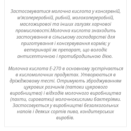
Застосовуватися
молочна кислота
у консервній,
м'ясопереробній, рибній, молокопереробній,
масложирової та інших галузях харчової
промисловості.
Молочна кислота
знаходить
застосування в сільському господарстві для
приготування і консервування кормів; у
ветеринарії як препарат, що володіє
антисептичною і протибродильною дією.
Молочна кислота
Е-270
в основному зустрічається
в кисломолочних продуктах. Утворюється в
дріжджовому тесті. Отримують зброджуванням
цукрових розчинів (патоки цукрового
виробництва) і відходів молочного виробництва
(пахти, сироватки) молочнокислими бактеріями.
Застосовується у виробництві безалкогольних
напоїв і деяких сортів пива, кондитерських
виробів.