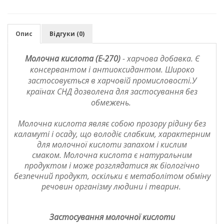
Опис
Відгуки (0)
Молочна кислота
(
Е-270
)
- харчова добавка. Є
консервантом і антиоксидантом. Широко
застосовується в харчовій промисловості.У
країнах СНД дозволена для застосування без
обмежень.
Молочна кислота
являє собою прозору рідину без
каламуті і осаду, що володіє слабким, характерним
для молочної кислоти запахом і кислим
смаком.
Молочна кислота
є натуральним
продуктом і може розглядатися як біологічно
безпечний продукт, оскільки є метаболітом обміну
речовин організму людини і тварин.
Застосування молочної кислоти