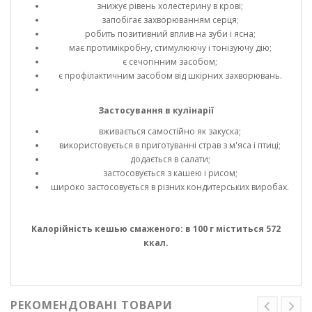
знижує рівень холестерину в крові;
запобігає захворюванням серця;
робить позитивний вплив на зуби і ясна;
має протимікробну, стимулюючу і тонізуючу дію;
є сечогінним засобом;
є профілактичним засобом від шкірних захворювань.
Застосування в кулінарії
вживається самостійно як закуска;
використовується в приготуванні страв з м'яса і птиці;
додається в салати;
застосовується з кашею і рисом;
широко застосовується в різних кондитерських виробах.
Калорійність кешью смаженого: в 100 г міститься 572
ккал.
РЕКОМЕНДОВАНІ ТОВАРИ