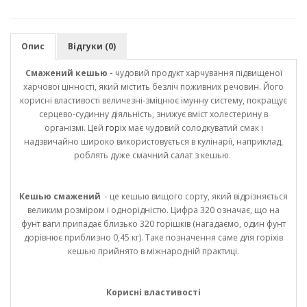
Опис
Відгуки (0)
Смажений кешью -
чудовий продукт харчування підвищеної
харчової цінності, який містить безліч поживних речовин. Його
корисні властивості величезні-зміцнює імунну систему, покращує
серцево-судинну діяльність, знижує вміст холестерину в
організмі. Цей
горіх
має чудовий солодкуватий смак і
надзвичайно широко використовується в кулінарії, наприклад,
роблять дуже смачний салат з кешью.
Кешью смажений
- це кешью вищого сорту, який відрізняється
великим розміром і однорідністю. Цифра 320 означає, що на
фунт ваги припадає близько 320 горішків (нагадаємо, один фунт
дорівнює приблизно 0,45 кг). Таке позначення саме для горіхів
кешью прийнято в міжнародній практиці.
Корисні властивості