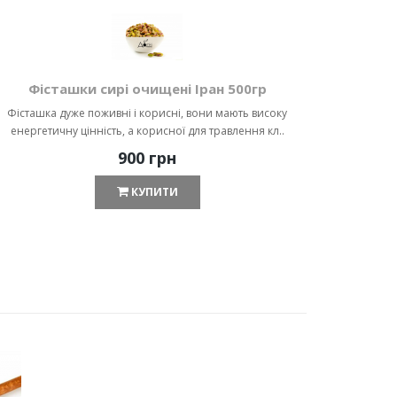
Фісташки сирі очищені Іран 500гр
Фі
Фісташка дуже поживні і корисні, вони мають високу
Фісташк
енергетичну цінність, а корисної для травлення кл..
енергет
900 грн
КУПИТИ