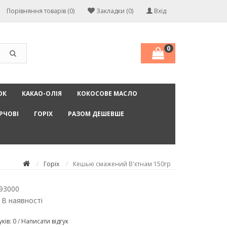
Порівняння товарів (0)
Закладки (0)
Вхід
0
ОК
КАКАО-ОЛІЯ
КОКОСОВЕ МАСЛО
РЧОВІ
ГОРІХ
РАЗОМ ДЕШЕВШЕ
Горіх
Кешью смажений В'єтнам 150гр
93000
 В наявності
уків: 0
/
Написати відгук