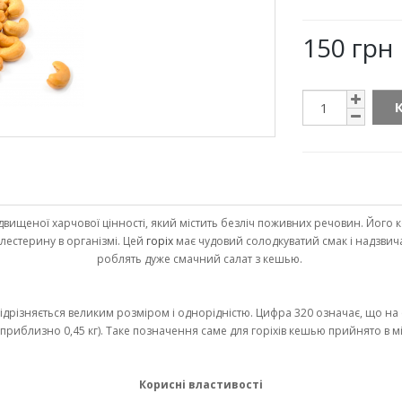
150 грн
вищеної харчової цінності, який містить безліч поживних речовин. Його к
лестерину в організмі. Цей
горіх
має чудовий солодкуватий смак і надзвича
роблять дуже смачний салат з кешью.
ідрізняється великим розміром і однорідністю. Цифра 320 означає, що на 
приблизно 0,45 кг). Таке позначення саме для горіхів кешью прийнято в м
Корисні властивості