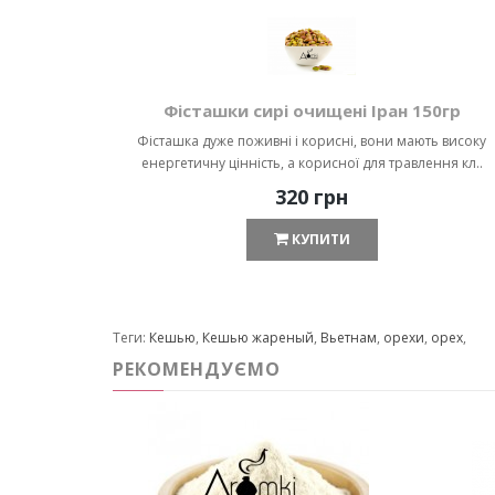
Фісташки сирі очищені Іран 150гр
Фісташка дуже поживні і корисні, вони мають високу
енергетичну цінність, а корисної для травлення кл..
320 грн
КУПИТИ
Теги:
Кешью
,
Кешью жареный
,
Вьетнам
,
орехи
,
орех
,
РЕКОМЕНДУЄМО