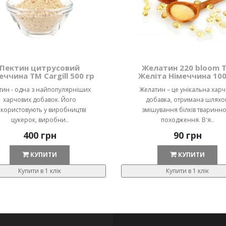
Пектин цитрусовий
Желатин 220 bloom 
еччина ТМ Cargill 500 гр
Желіта Німеччина 100
тин - одна з найпопулярніших
Желатин – це унікальна хар
харчових добавок. Його
добавка, отримана шляхо
користовують у виробництві
змішування білків тваринн
цукерок, виробни..
походження. В'я..
400 грн
90 грн
КУПИТИ
КУПИТИ
Купити в 1 клік
Купити в 1 клік