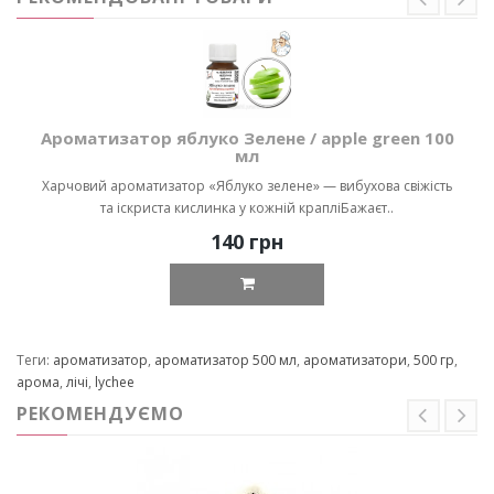
Ароматизатор яблуко Зелене / apple green 100
мл
Харчовий ароматизатор «Яблуко зелене» — вибухова свіжість
та іскриста кислинка у кожній крапліБажаєт..
140 грн
Теги:
ароматизатор
,
ароматизатор 500 мл
,
ароматизатори
,
500 гр
,
арома
,
лічі
,
lychee
РЕКОМЕНДУЄМО