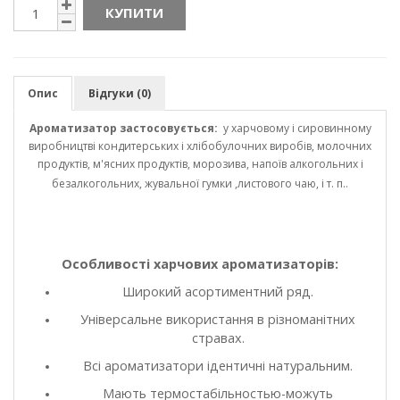
КУПИТИ
Опис
Відгуки (0)
Ароматизатор застосовується:
у харчовому і сировинному
виробництві кондитерських і хлібобулочних виробів, молочних
продуктів, м'ясних продуктів, морозива, напоїв алкогольних і
безалкогольних, жувальної гумки ,листового чаю, і т. п..
Особливості харчових ароматизаторів:
Широкий асортиментний ряд.
Універсальне використання в різноманітних
стравах.
Всі ароматизатори ідентичні натуральним.
Мають термостабільностью-можуть