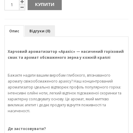
КУПИТИ
Опис
Відгуки (0)
Харчовий ароматизатор «Арахіс» — насичений горіховий
смак та аромат обсмаженого зерна у кожній краплі
Бажаєте надати вашим виробам глибокого, впізнаваного
аромату свіжообсмаженого арахісу? Наш концентрований
ароматизатор ідеально відтворює профіль популярного горіха:
інтенсивні олійні ноти, легкий відтінок підсмаженої скоринки та
характерну солодкувату основу. Це аромат, який миттєво
викликає апетит і додає продукту відчуття поживності та
насиченості.
Де застосовувати?