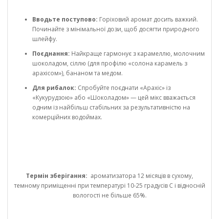
Вводьте поступово:
Горіховий аромат досить важкий.
Починайте з мінімальної дози, щоб досягти природного
шлейфу.
Поєднання:
Найкраще гармонує з карамеллю, молочним
шоколадом, сіллю (для профілю «солона карамель з
арахісом»), бананом та медом.
Для рибалок:
Спробуйте поєднати «Арахіс» із
«Кукурудзою» або «Шоколадом» — цей мікс вважається
одним із найбільш стабільних за результативністю на
комерційних водоймах.
Термін зберігання:
ароматизатора 12 місяців в сухому,
темному приміщенні при температурі 10-25 градусів С і відносній
вологості не більше 65%.