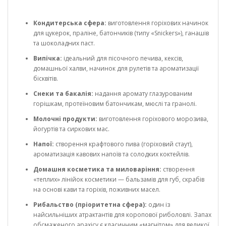
Кондитерська сфера:
виготовлення горіхових начинок
для цукерок, праліне, батончиків (типу «Snickers»), ганашів
та шоколадних паст.
Випічка:
ідеальний для пісочного печива, кексів,
домашньої халви, начинок для рулетів та ароматизації
бісквітів.
Снеки та бакалія:
надання аромату глазурованим
горішкам, протеїновим батончикам, мюслі та гранолі.
Молочні продукти:
виготовлення горіхового морозива,
йогуртів та сиркових мас.
Напої:
створення крафтового пива (горіховий стаут),
ароматизація кавових напоїв та солодких коктейлів.
Домашня косметика та миловаріння:
створення
«теплих» лінійок косметики — бальзамів для губ, скрабів
на основі кави та горіхів, поживних масел.
Рибальство (пріоритетна сфера):
один із
найсильніших атрактантів для коропової риболовлі. Запах
обсмаженого арахісу є класичним «магнітом» для великої