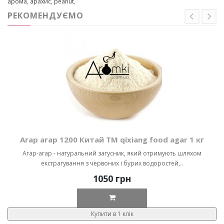
арома
,
арахис
,
peanut
,
РЕКОМЕНДУЄМО
Агар агар 1200 Китай ТМ qixiang food agar 1 кг
Агар-агар - натуральний загусник, який отримують шляхом
екстрагування з червоних і бурих водоростей,..
1050 грн
Купити в 1 клік