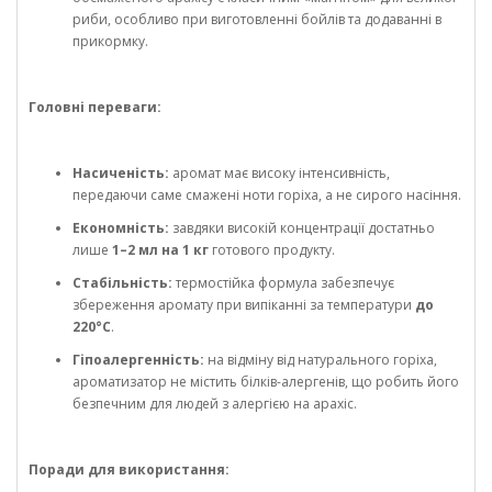
риби, особливо при виготовленні бойлів та додаванні в
прикормку.
Головні переваги:
Насиченість:
аромат має високу інтенсивність,
передаючи саме смажені ноти горіха, а не сирого насіння.
Економність:
завдяки високій концентрації достатньо
лише
1–2 мл на 1 кг
готового продукту.
Стабільність:
термостійка формула забезпечує
збереження аромату при випіканні за температури
до
220°C
.
Гіпоалергенність:
на відміну від натурального горіха,
ароматизатор не містить білків-алергенів, що робить його
безпечним для людей з алергією на арахіс.
Поради для використання: