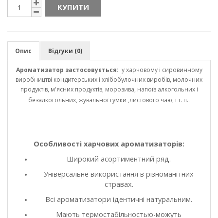
КУПИТИ
Опис
Відгуки (0)
Ароматизатор застосовується:
у харчовому і сировинному
виробництві кондитерських і хлібобулочних виробів, молочних
продуктів, м'ясних продуктів, морозива, напоїв алкогольних і
безалкогольних, жувальної гумки ,листового чаю, і т. п..
Особливості харчових ароматизаторів:
Широкий асортиментний ряд.
Універсальне використання в різноманітних
стравах.
Всі ароматизатори ідентичні натуральним.
Мають термостабільностью-можуть