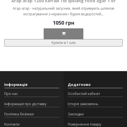
Агар агар 1200 Китай ТМ qixiang food agar 1 кг
Агар-агар - натуральний загусник, який отримують шляхом
екстрагування з червоних і бурих водоростей,..
1050 грн
Купити в 1 клік
Інформація
Додатково
Про нас
Особистий кабінет
Інформація про доставку
Історія замовлень
Політика безпеки
Закладки
Контакти
Повернення товару