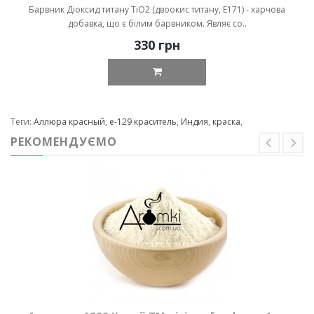
Барвник Діоксид титану TiO2 (двоокис титану, Е171) - харчова
добавка, що є білим барвником. Являє со..
330 грн
Теги:
Аллюра красный
,
е-129 краситель
,
Индия
,
краска
,
РЕКОМЕНДУЄМО