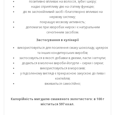
позитивно впливає на волосся, зуби і шкіру;
надає сприятливу дію на статеву функцію;
діє як заспокійливий засіб і благотворно впливає на
нервову систему;
покращує мозкову активність;
допомагає при хворобах нирок і є натуральним
сечогінним засобом.
Застосування в кулінарії
використовується для посилення смаку шоколаду, цукерок
та інших кондитерських виробів;
застосовується в якості добавки в джеми, пасти і кетчупи;
додається в молочні вироби-йогурти – сирки і сирки;
використовується в морозиві;
у підсоленому вигляді є прекрасною закускою до пива і
коктейлів;
вживається самостійно;
Калорійність мигдалю смаженого золотистого: в 100 г
міститься 597 ккал.