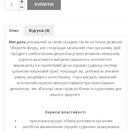
КУПИТИ
Опис
Відгуки (0)
Мигдаль
унікальний за своїм складом, так як не тільки дозволяє
зберегти фігуру, але і покращує загальний стан організму. Цей
продукт є найбагатшим джерелом різних вітамінів і мінералів,
корисні властивості мигдалю смаженого золотистого
виражаються в сприятливій дії на серцево-судинну систему,
шлунково-кишковий тракт, покращує зір, допомагає знизити
рівень шкідливого холестерину. Горіх мигдаль смажений
золотистий корисно використовувати при приготуванні
делікатесів – він збагачує смак страв, роблячи їх корисними для
вашого здоров'я.
Корисні властивості
прискорює процес обміну речовин в організмі;
запобігає виникненню серцево-судинних захворювань;