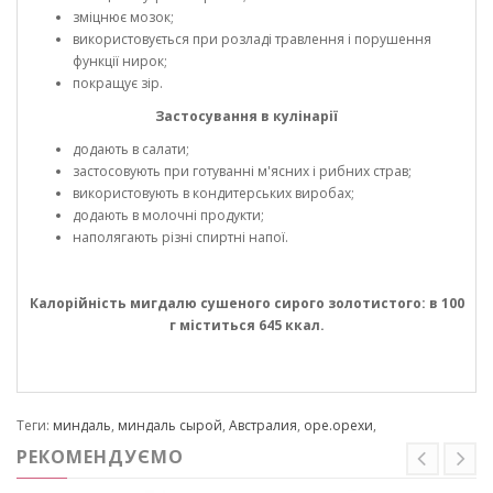
зміцнює мозок;
використовується при розладі травлення і порушення
функції нирок;
покращує зір.
Застосування в кулінарії
додають в салати;
застосовують при готуванні м'ясних і рибних страв;
використовують в кондитерських виробах;
додають в молочні продукти;
наполягають різні спиртні напої.
Калорійність мигдалю сушеного сирого золотистого: в 100
г міститься 645 ккал.
Теги:
миндаль
,
миндаль сырой
,
Австралия
,
оре.орехи
,
РЕКОМЕНДУЄМО