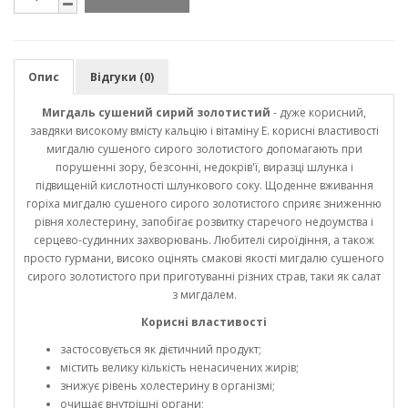
Опис
Відгуки (0)
Мигдаль сушений сирий золотистий
- дуже корисний,
завдяки високому вмісту кальцію і вітаміну Е. корисні властивості
мигдалю сушеного сирого золотистого допомагають при
порушенні зору, безсонні, недокрів'ї, виразці шлунка і
підвищеній кислотності шлункового соку. Щоденне вживання
горіха мигдалю сушеного сирого золотистого сприяє зниженню
рівня холестерину, запобігає розвитку старечого недоумства і
серцево-судинних захворювань. Любителі сироїдіння, а також
просто гурмани, високо оцінять смакові якості мигдалю сушеного
сирого золотистого при приготуванні різних страв, таки як салат
з мигдалем.
Корисні властивості
застосовується як дієтичний продукт;
містить велику кількість ненасичених жирів;
знижує рівень холестерину в організмі;
очищає внутрішні органи;