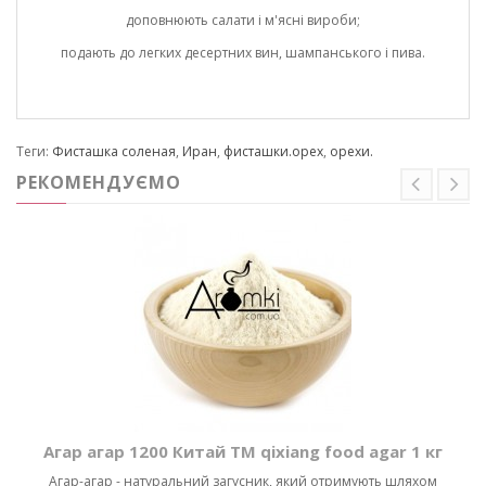
доповнюють салати і м'ясні вироби;
подають до легких десертних вин, шампанського і пива.
Теги:
Фисташка соленая
,
Иран
,
фисташки.орех
,
орехи.
РЕКОМЕНДУЄМО
Агар агар 1200 Китай ТМ qixiang food agar 1 кг
Агар-агар - натуральний загусник, який отримують шляхом