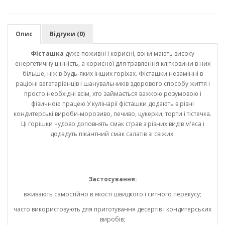
Опис
Відгуки (0)
Фісташка
дуже поживні і корисні, вони мають високу
енергетичну цінність, а корисної для травлення клітковини в них
більше, ніж в будь-яких інших горіхах. Фісташки незамінні в
раціоні вегетаріанців і шанувальників здорового способу життя і
просто необхідні всім, хто займається важкою розумовою і
фізичною працею.У кулінарії фісташки додають в різні
кондитерські вироби-морозиво, печиво, цукерки, торти і тістечка.
Ці горішки чудово доповнять смак страв з різних видів м'яса і
додадуть пікантний смак салатів зі свіжих
Застосування:
вживають самостійно в якості швидкого і ситного перекусу;
часто використовують для приготування десертів і кондитерських
виробів;