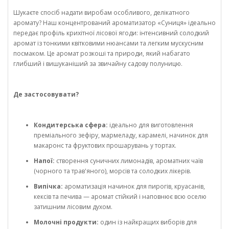
Шукаєте спосіб надати виробам особливого, делікатного
аромату? Наш концентрований ароматизатор «Суниця» ідеально
передає профіль крихітної лісової ягоди: інтенсивний солодкий
аромат із тонкими квітковими нюансами та легким мускусним
посмаком. Це аромат розкоші та природи, який набагато
глибший і вишуканіший за звичайну садову полуницю.
Де застосовувати?
Кондитерська сфера:
ідеально для виготовлення
преміального зефіру, мармеладу, карамелі, начинок для
макаронс та фруктових прошарувань у тортах.
Напої:
створення суничних лимонадів, ароматних чаїв
(чорного та трав'яного), морсів та солодких лікерів.
Випічка:
ароматизація начинок для пирогів, круасанів,
кексів та печива — аромат стійкий і наповнює всю оселю
затишним лісовим духом.
Молочні продукти:
один із найкращих виборів для