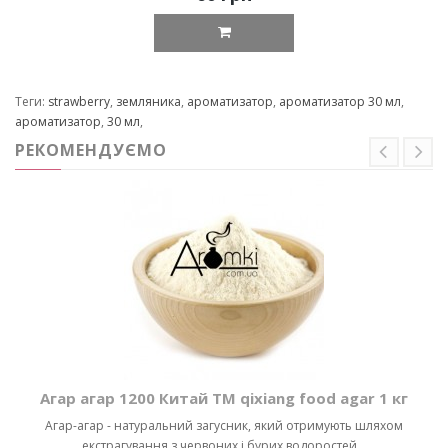
Теги:
strawberry
,
земляника
,
ароматизатор
,
ароматизатор 30 мл
,
ароматизатор
,
30 мл
,
РЕКОМЕНДУЄМО
Агар агар 1200 Китай ТМ qixiang food agar 1 кг
Агар-агар - натуральний загусник, який отримують шляхом
екстрагування з червоних і бурих водоростей,..