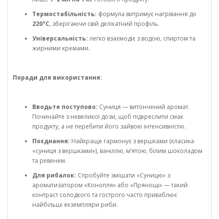
Термостабільність:
формула витримує нагрівання до
220°C
, зберігаючи свій делікатний профіль.
Універсальність:
легко взаємодіє з водою, спиртом та
жирними кремами.
Поради для використання:
Вводьте поступово:
Суниця — витончений аромат.
Починайте з невеликої дози, щоб підкреслити смак
продукту, а не перебити його зайвою інтенсивністю.
Поєднання:
Найкраще гармонує з вершками (класика
«суниця з вершками»), ваніллю, м’ятою, білим шоколадом
та ревенем.
Для рибалок:
Спробуйте змішати «Суницю» з
ароматизатором «Конопля» або «Прянощі» — такий
контраст солодкого та гострого часто приваблює
найбільші екземпляри риби.