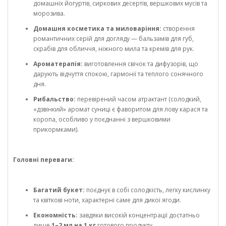
домашніх йогуртів, сиркових десертів, вершкових мусів та
морозива.
Домашня косметика та миловаріння:
створення
романтичних серій для догляду — бальзамів для губ,
скрабів для обличчя, ніжного мила та кремів для рук.
Ароматерапія:
виготовлення свічок та дифузорів, що
дарують відчуття спокою, гармонії та теплого сонячного
дня.
Рибальство:
перевірений часом атрактант (солодкий,
«дзвінкий» аромат суниці є фаворитом для лову карася та
коропа, особливо у поєднанні з вершковими
прикормками).
Головні переваги:
Багатий букет:
поєднує в собі солодкість, легку кислинку
та квіткові ноти, характерні саме для дикої ягоди.
Економність:
завдяки високій концентрації достатньо
лише
1–2 мл на 1 кг
готового продукту.