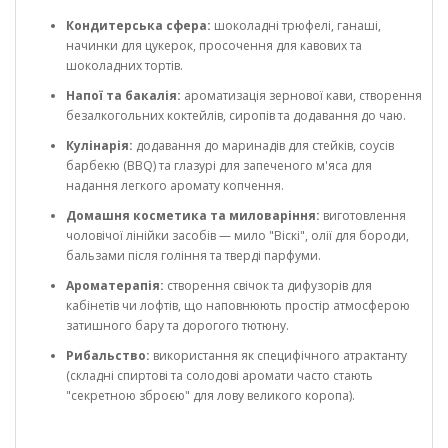
Кондитерська сфера:
шоколадні трюфелі, ганаші,
начинки для цукерок, просочення для кавових та
шоколадних тортів.
Напої та бакалія:
ароматизація зернової кави, створення
безалкогольних коктейлів, сиропів та додавання до чаю.
Кулінарія:
додавання до маринадів для стейків, соусів
барбекю (BBQ) та глазурі для запеченого м'яса для
надання легкого аромату копчення.
Домашня косметика та миловаріння:
виготовлення
чоловічої лінійки засобів — мило "Віскі", олії для бороди,
бальзами після гоління та тверді парфуми.
Ароматерапія:
створення свічок та дифузорів для
кабінетів чи лофтів, що наповнюють простір атмосферою
затишного бару та дорогого тютюну.
Рибальство:
використання як специфічного атрактанту
(складні спиртові та солодові аромати часто стають
"секретною зброєю" для лову великого коропа).