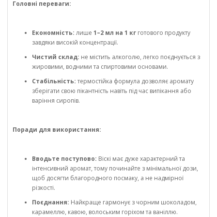
Головні переваги:
Економність:
лише
1–2 мл на 1 кг
готового продукту
завдяки високій концентрації.
Чистий склад:
не містить алкоголю, легко поєднується з
жировими, водними та спиртовими основами.
Стабільність:
термостійка формула дозволяє аромату
зберігати свою пікантність навіть під час випікання або
варіння сиропів.
Поради для використання:
Вводьте поступово:
Віскі має дуже характерний та
інтенсивний аромат, тому починайте з мінімальної дози,
щоб досягти благородного посмаку, а не надмірної
різкості.
Поєднання:
Найкраще гармонує з чорним шоколадом,
карамеллю, кавою, волоським горіхом та ваніллю.