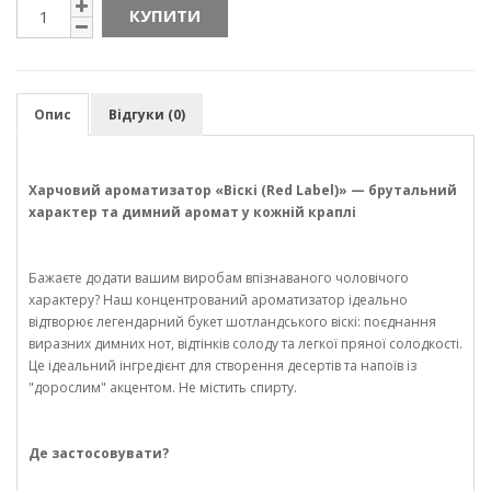
КУПИТИ
Опис
Відгуки (0)
Харчовий ароматизатор «Віскі (Red Label)» — брутальний
характер та димний аромат у кожній краплі
Бажаєте додати вашим виробам впізнаваного чоловічого
характеру? Наш концентрований ароматизатор ідеально
відтворює легендарний букет шотландського віскі: поєднання
виразних димних нот, відтінків солоду та легкої пряної солодкості.
Це ідеальний інгредієнт для створення десертів та напоїв із
"дорослим" акцентом. Не містить спирту.
Де застосовувати?