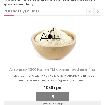
арома
,
вишня
,
cherry
,
РЕКОМЕНДУЄМО
Агар агар 1200 Китай ТМ qixiang food agar 1 кг
Агар-агар - натуральний загусник, який отримують шляхом
екстрагування з червоних і бурих водоростей,..
1050 грн
Купити в 1 клік