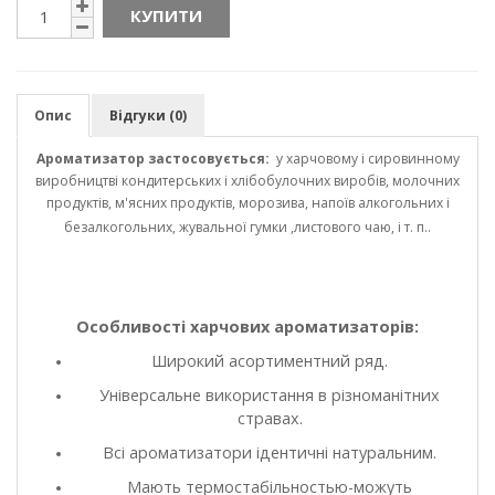
КУПИТИ
Опис
Відгуки (0)
Ароматизатор застосовується:
у харчовому і сировинному
виробництві кондитерських і хлібобулочних виробів, молочних
продуктів, м'ясних продуктів, морозива, напоїв алкогольних і
безалкогольних, жувальної гумки ,листового чаю, і т. п..
Особливості харчових ароматизаторів:
Широкий асортиментний ряд.
Універсальне використання в різноманітних
стравах.
Всі ароматизатори ідентичні натуральним.
Мають термостабільностью-можуть