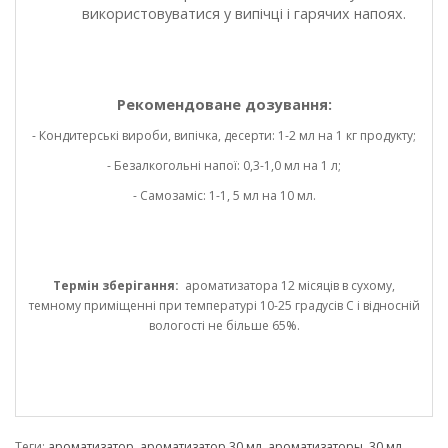
використовуватися у випічці і гарячих напоях.
Рекомендоване дозування:
- Кондитерські вироби, випічка, десерти: 1-2 мл на 1 кг продукту;
- Безалкогольні напої: 0,3-1,0 мл на 1 л;
- Самозаміс: 1-1, 5 мл на 10 мл.
Термін зберігання:
ароматизатора 12 місяців в сухому,
темному приміщенні при температурі 10-25 градусів С і відносній
вологості не більше 65%.
Теги:
ароматизатор
,
ароматизатор 30 мл
,
ароматизаторы
,
30 мл
,