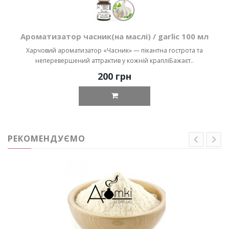
Ароматизатор часник(на маслі) / garlic 100 мл
Харчовий ароматизатор «Часник» — пікантна гострота та
неперевершений аттрактив у кожній крапліБажаєт..
200 грн
РЕКОМЕНДУЄМО