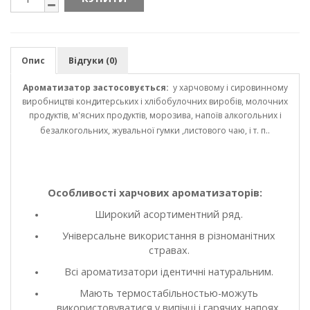
Опис
Відгуки (0)
Ароматизатор застосовується:
у харчовому і сировинному
виробництві кондитерських і хлібобулочних виробів, молочних
продуктів, м'ясних продуктів, морозива, напоїв алкогольних і
безалкогольних, жувальної гумки ,листового чаю, і т. п..
Особливості харчових ароматизаторів:
Широкий асортиментний ряд.
Універсальне використання в різноманітних
стравах.
Всі ароматизатори ідентичні натуральним.
Мають термостабільностью-можуть
використовуватися у випічці і гарячих напоях.