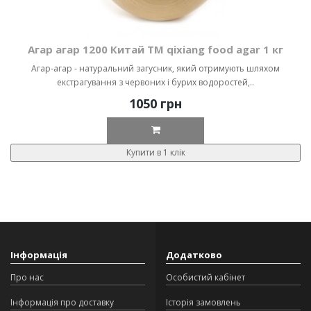
Агар агар 1200 Китай ТМ qixiang food agar 1 кг
Агар-агар - натуральний загусник, який отримують шляхом
екстрагування з червоних і бурих водоростей,..
1050 грн
Купити в 1 клік
Інформація
Додатково
Про нас
Особистий кабінет
Інформація про доставку
Історія замовлень