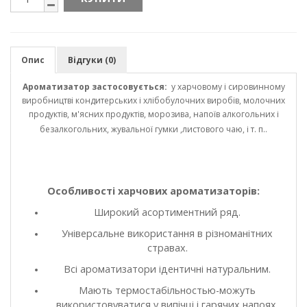
Опис
Відгуки (0)
Ароматизатор застосовується:
у харчовому і сировинному
виробництві кондитерських і хлібобулочних виробів, молочних
продуктів, м'ясних продуктів, морозива, напоїв алкогольних і
безалкогольних, жувальної гумки ,листового чаю, і т. п..
Особливості харчових ароматизаторів:
Широкий асортиментний ряд.
Універсальне використання в різноманітних
стравах.
Всі ароматизатори ідентичні натуральним.
Мають термостабільностью-можуть
використовуватися у випічці і гарячих напоях.