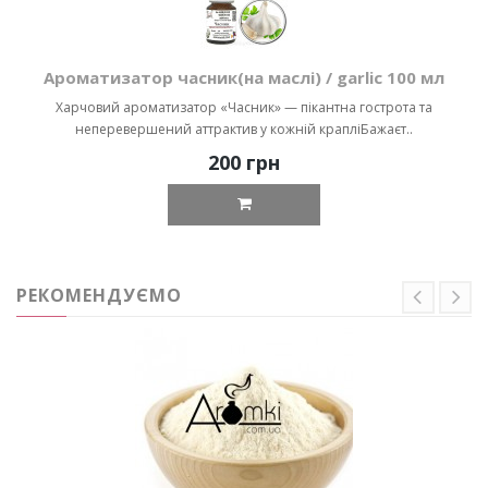
Ароматизатор часник(на маслі) / garlic 100 мл
Харчовий ароматизатор «Часник» — пікантна гострота та
неперевершений аттрактив у кожній крапліБажаєт..
200 грн
РЕКОМЕНДУЄМО