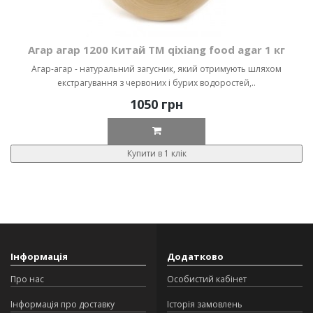
Агар агар 1200 Китай ТМ qixiang food agar 1 кг
Агар-агар - натуральний загусник, який отримують шляхом
екстрагування з червоних і бурих водоростей,..
1050 грн
Купити в 1 клік
Інформація
Додатково
Про нас
Особистий кабінет
Інформація про доставку
Історія замовлень