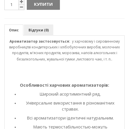
КУПИТИ
Опис
Відгуки (0)
Ароматизатор застосовується:
у харчовому і сировинному
виробництві кондитерських і хлібобулочних виробів, молочних
продуктів, м'ясних продуктів, морозива, напоїв алкогольних і
безалкогольних, жувальної гумки ,листового чаю, і т. п..
Особливості харчових ароматизаторів:
Широкий асортиментний ряд.
Універсальне використання в різноманітних
стравах.
Всі ароматизатори ідентичні натуральним.
Мають термостабільностью-можуть