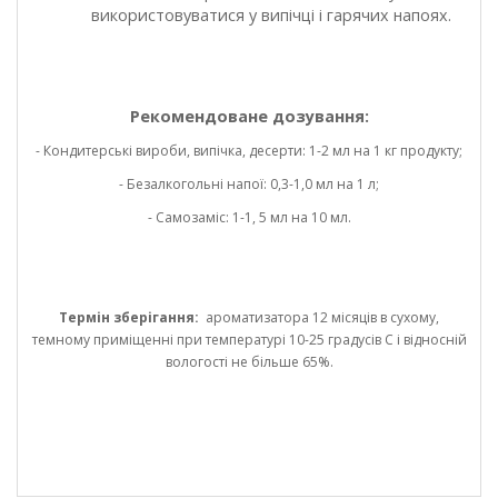
використовуватися у випічці і гарячих напоях.
Рекомендоване дозування:
- Кондитерські вироби, випічка, десерти: 1-2 мл на 1 кг продукту;
- Безалкогольні напої: 0,3-1,0 мл на 1 л;
- Самозаміс: 1-1, 5 мл на 10 мл.
Термін зберігання:
ароматизатора 12 місяців в сухому,
темному приміщенні при температурі 10-25 градусів С і відносній
вологості не більше 65%.