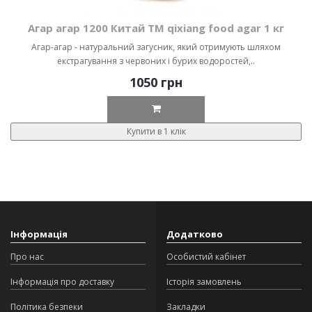
Агар агар 1200 Китай ТМ qixiang food agar 1 кг
Агар-агар - натуральний загусник, який отримують шляхом
екстрагування з червоних і бурих водоростей,..
1050 грн
Купити в 1 клік
Інформація
Додатково
Про нас
Особистий кабінет
Інформація про доставку
Історія замовлень
Політика безпеки
Закладки