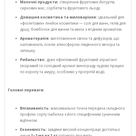
Молочні продукти:
створення фруктових йогуртів,
сиркових мас, сорбетів та фруктового льоду.
Домашня косметика та миловаріння:
ідеальний для
«фіолетових» лінійок косметики — солі для ванн, гелів для
душу, бомбочок для ванни та мила з ягідним ароматом.
Ароматерапія:
виготовлення свічок та дифузорів, що
наповнюють оселю атмосферою південного вечора та
затишку.
Рибальство:
дуже ефективний фруктовий атрактант
(яскравий та солодкий аромат винограду чудово працює
по коропу та амуру, особливо у прогрітій воді).
Головні переваги:
Впізнаваність:
максимально точна передача складного
профілю сорту Ізабелла з його специфічним суничним
відтінком.
Економність:
завдяки високій концентрації достатньо
лише
1–2 мл на 1 кг
готового продукту.