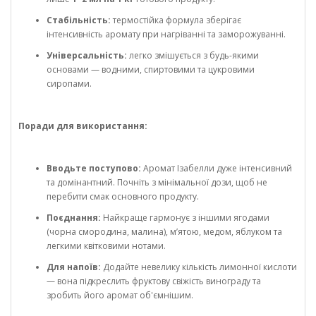
Стабільність:
термостійка формула зберігає
інтенсивність аромату при нагріванні та заморожуванні.
Універсальність:
легко змішується з будь-якими
основами — водними, спиртовими та цукровими
сиропами.
Поради для використання:
Вводьте поступово:
Аромат Ізабелли дуже інтенсивний
та домінантний. Почніть з мінімальної дози, щоб не
перебити смак основного продукту.
Поєднання:
Найкраще гармонує з іншими ягодами
(чорна смородина, малина), м’ятою, медом, яблуком та
легкими квітковими нотами.
Для напоїв:
Додайте невелику кількість лимонної кислоти
— вона підкреслить фруктову свіжість винограду та
зробить його аромат об'ємнішим.