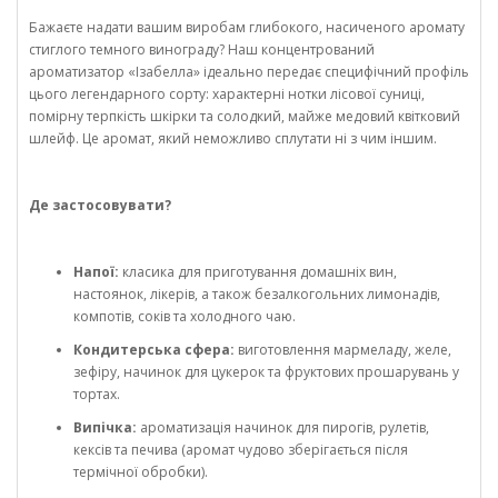
Бажаєте надати вашим виробам глибокого, насиченого аромату
стиглого темного винограду? Наш концентрований
ароматизатор «Ізабелла» ідеально передає специфічний профіль
цього легендарного сорту: характерні нотки лісової суниці,
помірну терпкість шкірки та солодкий, майже медовий квітковий
шлейф. Це аромат, який неможливо сплутати ні з чим іншим.
Де застосовувати?
Напої:
класика для приготування домашніх вин,
настоянок, лікерів, а також безалкогольних лимонадів,
компотів, соків та холодного чаю.
Кондитерська сфера:
виготовлення мармеладу, желе,
зефіру, начинок для цукерок та фруктових прошарувань у
тортах.
Випічка:
ароматизація начинок для пирогів, рулетів,
кексів та печива (аромат чудово зберігається після
термічної обробки).