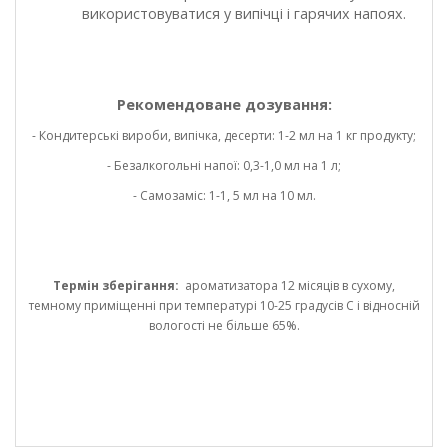
використовуватися у випічці і гарячих напоях.
Рекомендоване дозування:
- Кондитерські вироби, випічка, десерти: 1-2 мл на 1 кг продукту;
- Безалкогольні напої: 0,3-1,0 мл на 1 л;
- Самозаміс: 1-1, 5 мл на 10 мл.
Термін зберігання:
ароматизатора 12 місяців в сухому,
темному приміщенні при температурі 10-25 градусів С і відносній
вологості не більше 65%.