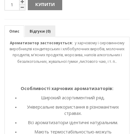
КУПИТИ
Опис
Відгуки (0)
Ароматизатор застосовується:
у харчовому і сировинному
виробництві кондитерських і хлібобулочних виробів, молочних
продуктів, м'ясних продуктів, морозива, напоїв алкогольних і
безалкогольних, жувальної гумки ,листового чаю, і т. п..
Особливості харчових ароматизаторів:
Широкий асортиментний ряд.
Універсальне використання в різноманітних
стравах.
Всі ароматизатори ідентичні натуральним.
Мають термостабільностью-можуть