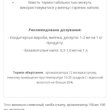
Мають термостабільностью-можуть
використовуватися у випічці і гарячих напоях.
Рекомендоване дозування:
- Кондитерські вироби, випічка, десерти: 1-2 мл на 1 кг
продукту.
- Безалкогольні напої: 0,3-1,0 мл на 1 л.
Термін зберігання:
ароматизатора 12 місяців в сухому,
темному приміщенні при температурі 10-25 градусів С і відносній
вологості не більше 65%.
Теги:
ванильно-сливочный
,
vanilla-creamy
,
ароматизатор 100 мл
,
100
мл
,
десертная
,