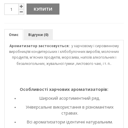
КУПИТИ
Опис
Відгуки (0)
Ароматизатор застосовується:
у харчовому і сировинному
виробництві кондитерських і хлібобулочних виробів, молочних
продуктів, м'ясних продуктів, морозива, напоїв алкогольних і
безалкогольних, жувальної гумки ,листового чаю, і т. п..
Особливості харчових ароматизаторів:
Широкий асортиментний ряд.
Універсальне використання в різноманітних
стравах.
Всі ароматизатори ідентичні натуральним.