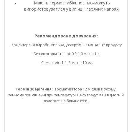
Мають термостабільностью-можуть
використовуватися у випічці і гарячих напоях.
Рекомендоване дозування:
- Кондитерські вироби, випічка, десерти: 1-2 мл на 1 кг продукту;
- Безалкогольні напої: 0,3-1,0 мл на 1 л;
- Самозаміс: 1-1, 5 мл на 10 мл.
Термін зберігання:
ароматизатора 12 місяців в сухому,
темному приміщенні при температурі 10-25 градусів С і відносній
вологості не більше 65%.