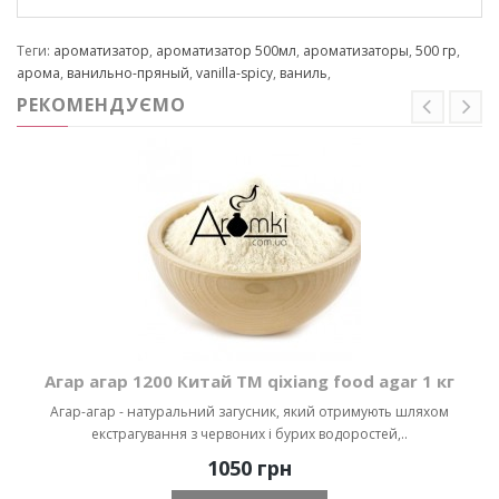
Теги:
ароматизатор
,
ароматизатор 500мл
,
ароматизаторы
,
500 гр
,
арома
,
ванильно-пряный
,
vanilla-spicy
,
ваниль
,
РЕКОМЕНДУЄМО
Агар агар 1200 Китай ТМ qixiang food agar 1 кг
Агар-агар - натуральний загусник, який отримують шляхом
екстрагування з червоних і бурих водоростей,..
1050 грн