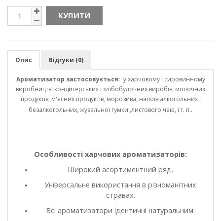
КУПИТИ
Опис
Відгуки (0)
Ароматизатор застосовується:
у харчовому і сировинному
виробництві кондитерських і хлібобулочних виробів, молочних
продуктів, м'ясних продуктів, морозива, напоїв алкогольних і
безалкогольних, жувальної гумки ,листового чаю, і т. п..
Особливості харчових ароматизаторів:
Широкий асортиментний ряд.
Універсальне використання в різноманітних
стравах.
Всі ароматизатори ідентичні натуральним.