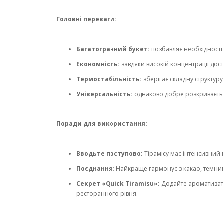
Головні переваги:
Багатогранний букет:
позбавляє необхідності 
Економність:
завдяки високій концентрації до
Термостабільність:
зберігає складну структуру
Універсальність:
однаково добре розкривається
Поради для використання:
Вводьте поступово:
Тірамісу має інтенсивний 
Поєднання:
Найкраще гармонує з какао, темним
Секрет «Quick Tiramisu»:
Додайте ароматизато
ресторанного рівня.