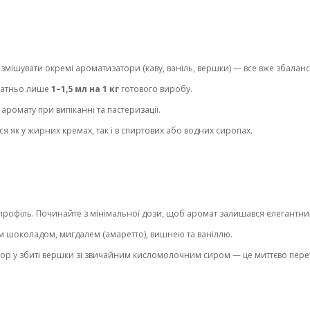
змішувати окремі ароматизатори (каву, ваніль, вершки) — все вже збалан
статньо лише
1–1,5 мл на 1 кг
готового виробу.
 аромату при випіканні та пастеризації.
 як у жирних кремах, так і в спиртових або водних сиропах.
профіль. Починайте з мінімальної дози, щоб аромат залишався елегантним
 шоколадом, мигдалем (амаретто), вишнею та ваніллю.
р у збиті вершки зі звичайним кисломолочним сиром — це миттєво пере