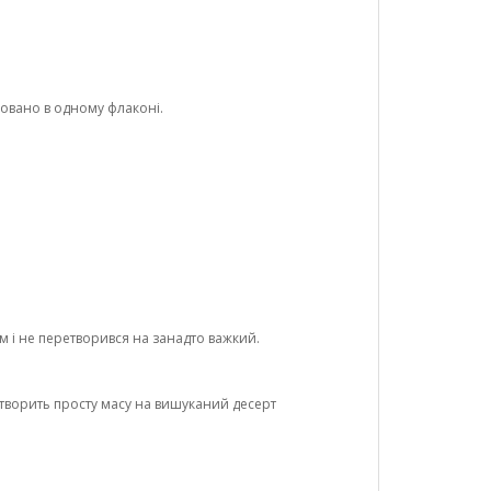
совано в одному флаконі.
 і не перетворився на занадто важкий.
творить просту масу на вишуканий десерт