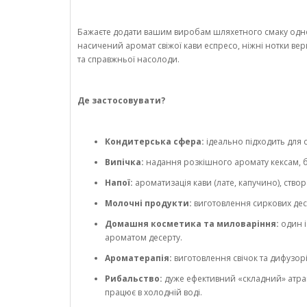
Бажаєте додати вашим виробам шляхетного смаку одног
насичений аромат свіжої кави еспресо, ніжні нотки верш
та справжньої насолоди.
Де застосовувати?
Кондитерська сфера:
ідеально підходить для с
Випічка:
надання розкішного аромату кексам, бі
Напої:
ароматизація кави (лате, капучино), ство
Молочні продукти:
виготовлення сиркових десе
Домашня косметика та миловаріння:
один і
ароматом десерту.
Ароматерапія:
виготовлення свічок та дифузорі
Рибальство:
дуже ефективний «складний» атрак
працює в холодній воді.