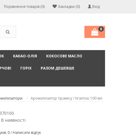
Порівняння товарів (0)
Закладки (0)
Вхід
0
ОК
КАКАО-ОЛІЯ
КОКОСОВЕ МАСЛО
РЧОВІ
ГОРІХ
РАЗОМ ДЕШЕВШЕ
оматизатори
Ароматизатор тірамісу / tiramisu 100 мл
370100
 В наявності
уків: 0
/
Написати відгук