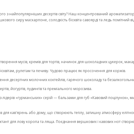
о з найпопулярніших десертів світу? Наш концентрований ароматизатор «
кового сиру маскарпоне, солодкість бісквіта савоярді та ледь помітний ві
творення мусів, кремів для тортів, начинок для шоколадних цукерок, мака
сквітам, рулетам та печиву. Чудово працює як просочення для коржів.
рення десертних молочних коктейлів, гарячого шоколаду та безалкогольних
ртів, йогуртів, пудингів та преміального морозива.
з лідерів «гурманських» серій — бальзами для губ «Кавовий поцілунок», м
в для кав'ярень або дому, що створюють теплу, затишну атмосферу елітног
тант для лову коропа та ляща. Поєднання вершкових і кавових нот створ