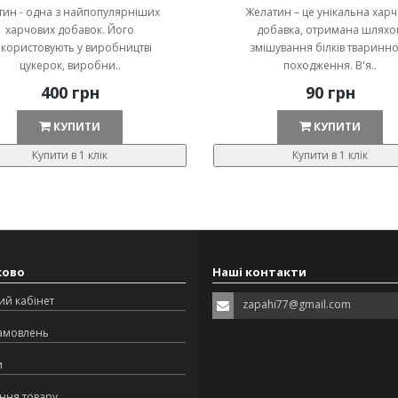
тин - одна з найпопулярніших
Желатин – це унікальна хар
харчових добавок. Його
добавка, отримана шляхо
користовують у виробництві
змішування білків тваринн
цукерок, виробни..
походження. В'я..
400 грн
90 грн
КУПИТИ
КУПИТИ
Купити в 1 клік
Купити в 1 клік
ково
Наші контакти
ий кабінет
zapahi77@gmail.com
замовлень
и
ння товару