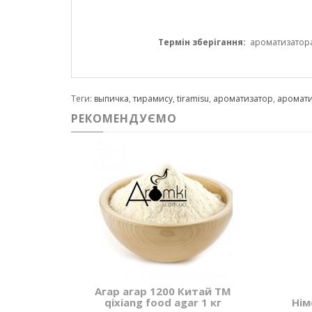
Термін зберігання:
ароматизатора 1
Теги:
выпичка
,
тирамису
,
tiramisu
,
ароматизатор
,
аромати
РЕКОМЕНДУЄМО
Агар агар 1200 Китай ТМ
qixiang food agar 1 кг
Нім