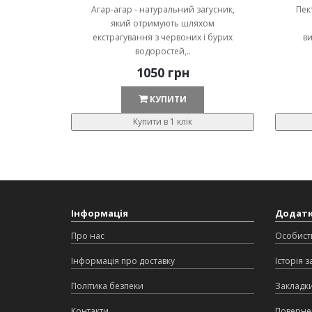
Агар-агар - натуральний загусник,
Пек
який отримують шляхом
екстрагування з червоних і бурих
ви
водоростей,..
1050 грн
КУПИТИ
Купити в 1 клік
Інформація
Додат
Про нас
Особист
Інформація про доставку
Історія 
Політика безпеки
Закладк
Контакти
Поверне