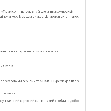
Тірамісу» — це складна й елегантна композиція:
дтінок лікеру Марсала з какао. Це аромат витонченості
ронс та прошарувань у стилі «Тірамісу».
 лікерів.
ило з кавовими зернами та живильні креми для тіла з
о закладу.
ює унікальний харчовий сигнал, який особливо добре