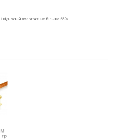
і відносній вологості не більше 65%.
ТМ
 гр