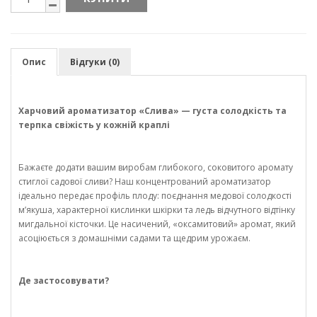
Опис
Відгуки (0)
Харчовий ароматизатор «Слива» — густа солодкість та
терпка свіжість у кожній краплі
Бажаєте додати вашим виробам глибокого, соковитого аромату
стиглої садової сливи? Наш концентрований ароматизатор
ідеально передає профіль плоду: поєднання медової солодкості
м’якуша, характерної кислинки шкірки та ледь відчутного відтінку
мигдальної кісточки. Це насичений, «оксамитовий» аромат, який
асоціюється з домашніми садами та щедрим урожаєм.
Де застосовувати?