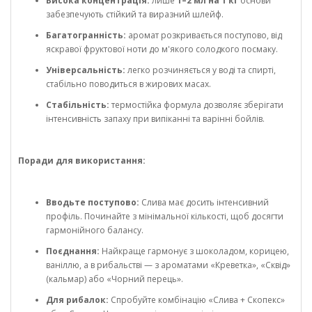
Висока концентрація:
лише
1–2 мл на 1 кг
основи
забезпечують стійкий та виразний шлейф.
Багатогранність:
аромат розкривається поступово, від
яскравої фруктової ноти до м'якого солодкого посмаку.
Універсальність:
легко розчиняється у воді та спирті,
стабільно поводиться в жирових масах.
Стабільність:
термостійка формула дозволяє зберігати
інтенсивність запаху при випіканні та варінні бойлів.
Поради для використання:
Вводьте поступово:
Слива має досить інтенсивний
профіль. Починайте з мінімальної кількості, щоб досягти
гармонійного балансу.
Поєднання:
Найкраще гармонує з шоколадом, корицею,
ваніллю, а в рибальстві — з ароматами «Креветка», «Сквід»
(кальмар) або «Чорний перець».
Для рибалок:
Спробуйте комбінацію «Слива + Скопекс»