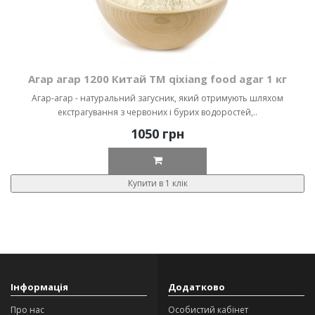
Агар агар 1200 Китай ТМ qixiang food agar 1 кг
Агар-агар - натуральний загусник, який отримують шляхом
екстрагування з червоних і бурих водоростей,..
1050 грн
Купити в 1 клік
Інформація
Додатково
Про нас
Особистий кабінет