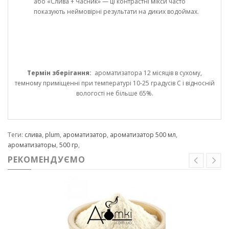
або «Слива + Часник» — ці контрастні мікси часто
показують неймовірні результати на диких водоймах.
Термін зберігання:
ароматизатора 12 місяців в сухому,
темному приміщенні при температурі 10-25 градусів С і відносній
вологості не більше 65%.
Теги:
слива
,
plum
,
ароматизатор
,
ароматизатор 500 мл
,
ароматизаторы
,
500 гр
,
РЕКОМЕНДУЄМО