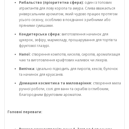
Рибальство (пріоритетна сфера):
один із топових
атрактантів для лову коропа та амура. Слива вважається
універсальним ароматом, який чудово працює протягом
усього сезону, особливо в поєднанні з рибними або
пряними сумішами.
Кондитерська сфера:
виготовлення начинок для
цукерок, зефіру, мармеладу, прошарування для тортів та
фруктової глазурі.
Напої:
створення компотів, киселів, сиропів, ароматизація
чаю та виготовлення крафтових наливок чи лікерів.
Випічка:
ідеально підходить для пирогів, кексів, булочок
та начинок для круасанів.
Домашня косметика та миловаріння:
створення мила
ручної роботи, солі для ванн та скрабів із глибоким,
благородним фруктовим ароматом.
Головні переваги: