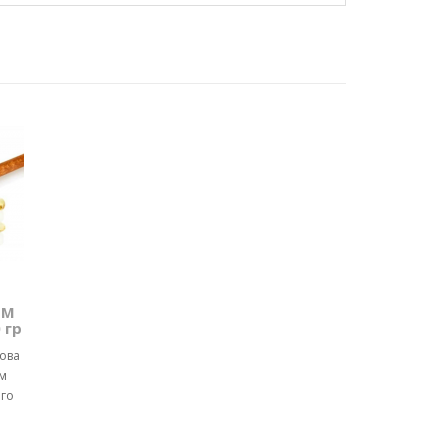
ТМ
 гр
чова
м
ого