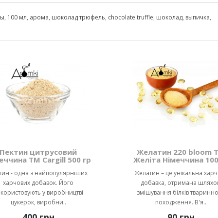
ры
,
100 мл
,
арома
,
шоколад трюфель
,
chocolate truffle
,
шоколад
,
выпичка
,
Пектин цитрусовий
Желатин 220 bloom 
еччина ТМ Cargill 500 гр
Желіта Німеччина 100
тин - одна з найпопулярніших
Желатин – це унікальна хар
харчових добавок. Його
добавка, отримана шляхо
користовують у виробництві
змішування білків тваринн
цукерок, виробни..
походження. В'я..
400 грн
90 грн