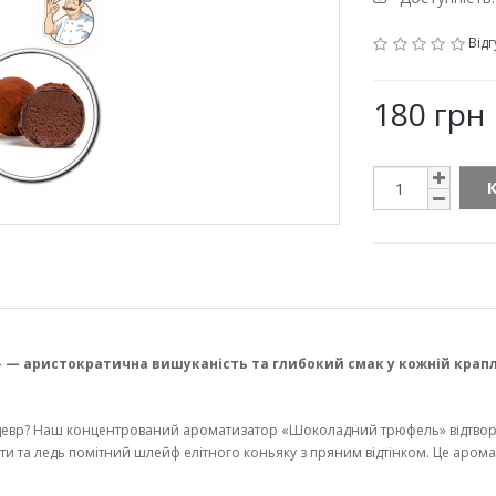
Відг
180 грн
 аристократична вишуканість та глибокий смак у кожній крапл
едевр? Наш концентрований ароматизатор «Шоколадний трюфель» відтвор
 та ледь помітний шлейф елітного коньяку з пряним відтінком. Це аромат д