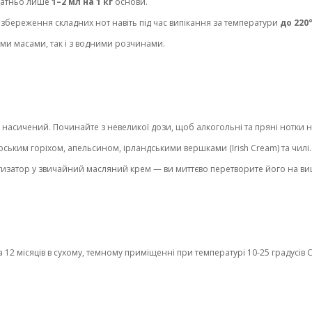
статньо лише
1–2 мл на 1 кг
основи.
збереження складних нот навіть під час випікання за температури
до 220
ми масами, так і з водними розчинами.
асичений. Починайте з невеликої дози, щоб алкогольні та пряні нотки 
ьким горіхом, апельсином, ірландськими вершками (Irish Cream) та чилі.
изатор у звичайний масляний крем — ви миттєво перетворите його на ви
2 місяців в сухому, темному приміщенні при температурі 10-25 градусів С 