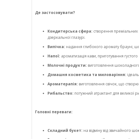
Де застосовувати?
Кондитерська сфера:
створення преміальних н
дзеркальної глазурі.
Випічка:
надання глибокого аромату брауні, ш
Напої:
ароматизація кави, приготування густого 
Молочні продукти:
виготовлення шоколадного 
Домашня косметика та миловаріння:
ідеаль
Ароматерапія:
виготовлення свічок, що створю
Рибальство:
потужний атрактант для великої р
Головні переваги:
Складний букет:
на відміну від звичайного шок