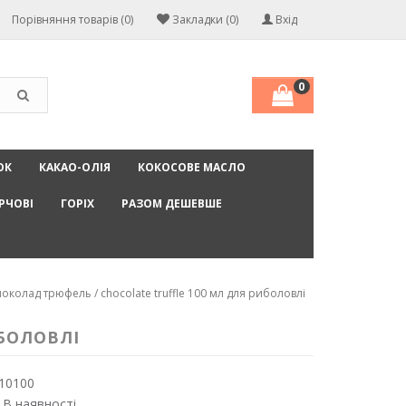
Порівняння товарів (0)
Закладки (0)
Вхід
0
ОК
КАКАО-ОЛІЯ
КОКОСОВЕ МАСЛО
РЧОВІ
ГОРІХ
РАЗОМ ДЕШЕВШЕ
колад трюфель / chocolate truffle 100 мл для риболовлі
БОЛОВЛІ
10100
 В наявності