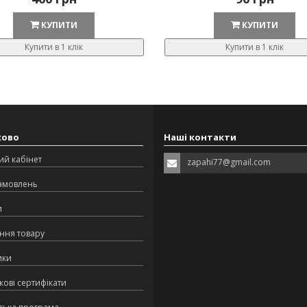
КУПИТИ
КУПИТИ
Купити в 1 клік
Купити в 1 клік
ково
Наші контакти
ий кабінет
zapahi77@gmail.com
замовлень
и
ння товару
ики
ові сертифікати