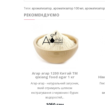
Теги:
ароматизатор
,
ароматизатор 100 мл
,
ароматизато
РЕКОМЕНДУЄМО
Агар агар 1200 Китай ТМ
qixiang food agar 1 кг
Нім
Агар-агар - натуральний загусник,
Пек
який отримують шляхом
екстрагування з червоних і бурих
ви
водоростей,..
1050 грн