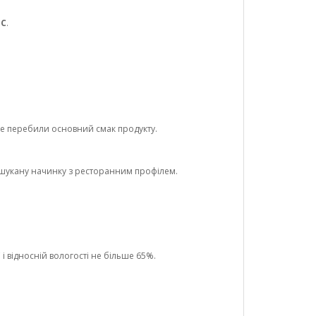
°C
.
не перебили основний смак продукту.
шукану начинку з ресторанним профілем.
і відносній вологості не більше 65%.