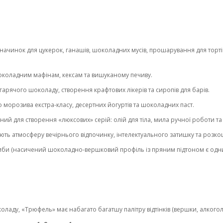
ачинок для цукерок, ганашів, шоколадних мусів, прошарування для торті
околадним мафінам, кексам та вишуканому печиву.
гарячого шоколаду, створення крафтових лікерів та сиропів для барів.
морозива екстра-класу, десертних йогуртів та шоколадних паст.
ний для створення «люксових» серій: олій для тіла, мила ручної роботи т
ють атмосферу вечірнього відпочинку, інтелектуального затишку та розко
иби (насичений шоколадно-вершковий профіль із пряним підтоном є одним
оладу, «Трюфель» має набагато багатшу палітру відтінків (вершки, алкоголь