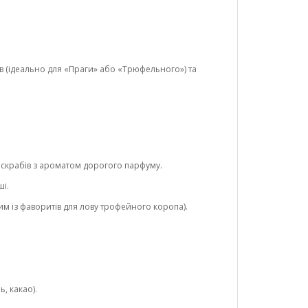
в (ідеально для «Праги» або «Трюфельного») та
а скрабів з ароматом дорогого парфуму.
ші.
 із фаворитів для лову трофейного коропа).
, какао).