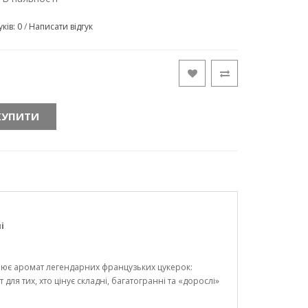
уків: 0
/
Написати відгук
КУПИТИ
і
ює аромат легендарних французьких цукерок:
ля тих, хто цінує складні, багатогранні та «дорослі»