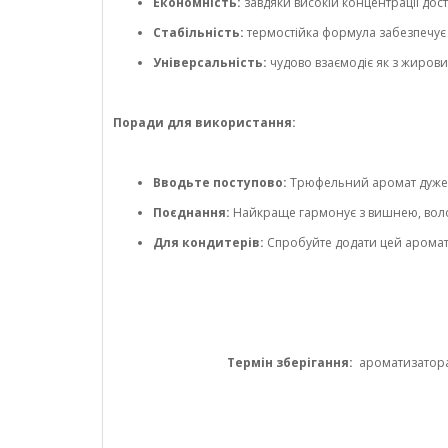
Економність:
завдяки високій концентрації до
Стабільність:
термостійка формула забезпечує 
Універсальність:
чудово взаємодіє як з жирови
Поради для використання:
Вводьте поступово:
Трюфельний аромат дуже н
Поєднання:
Найкраще гармонує з вишнею, волос
Для кондитерів:
Спробуйте додати цей аромат
Термін зберігання:
ароматизатора 1