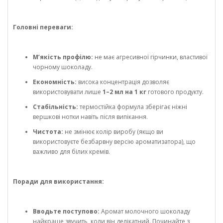
Головні переваги:
М’якість профілю:
не має агресивної гірчинки, властивої
чорному шоколаду.
Економність:
висока концентрація дозволяє
використовувати лише
1–2 мл на 1 кг
готового продукту.
Стабільність:
термостійка формула зберігає ніжні
вершкові нотки навіть після випікання.
Чистота:
не змінює колір виробу (якщо ви
використовуєте безбарвну версію ароматизатора), що
важливо для білих кремів.
Поради для використання:
Вводьте поступово:
Аромат молочного шоколаду
найкраще звучить, коли він делікатний. Починайте з