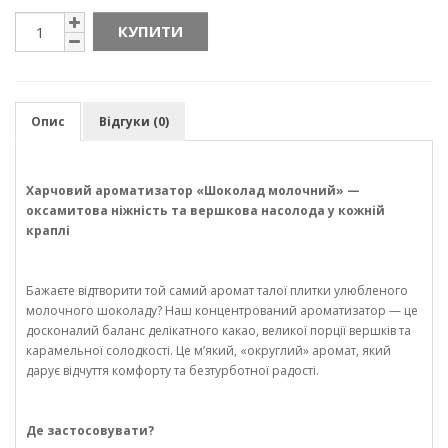
КУПИТИ
Опис
Відгуки (0)
Харчовий ароматизатор «Шоколад молочний» —
оксамитова ніжність та вершкова насолода у кожній
краплі
Бажаєте відтворити той самий аромат талої плитки улюбленого
молочного шоколаду? Наш концентрований ароматизатор — це
досконалий баланс делікатного какао, великої порції вершків та
карамельної солодкості. Це м’який, «округлий» аромат, який
дарує відчуття комфорту та безтурботної радості.
Де застосовувати?