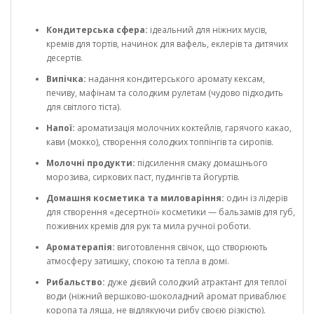
Кондитерська сфера:
ідеальний для ніжних мусів,
кремів для тортів, начинок для вафель, еклерів та дитячих
десертів.
Випічка:
надання кондитерського аромату кексам,
печиву, мафінам та солодким рулетам (чудово підходить
для світлого тіста).
Напої:
ароматизація молочних коктейлів, гарячого какао,
кави (мокко), створення солодких топпінгів та сиропів.
Молочні продукти:
підсилення смаку домашнього
морозива, сиркових паст, пудингів та йогуртів.
Домашня косметика та миловаріння:
один із лідерів
для створення «десертної» косметики — бальзамів для губ,
поживних кремів для рук та мила ручної роботи.
Ароматерапія:
виготовлення свічок, що створюють
атмосферу затишку, спокою та тепла в домі.
Рибальство:
дуже дієвий солодкий атрактант для теплої
води (ніжний вершково-шоколадний аромат приваблює
коропа та ляща, не відлякуючи рибу своєю різкістю).