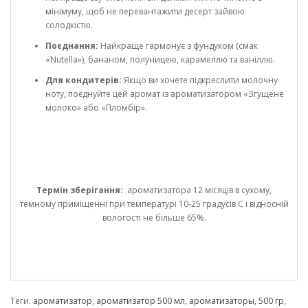
мінімуму, щоб не перевантажити десерт зайвою
солодкістю.
Поєднання:
Найкраще гармонує з фундуком (смак
«Nutella»), бананом, полуницею, карамеллю та ваніллю.
Для кондитерів:
Якщо ви хочете підкреслити молочну
ноту, поєднуйте цей аромат із ароматизатором «Згущене
молоко» або «Пломбір».
Термін зберігання:
ароматизатора 12 місяців в сухому,
темному приміщенні при температурі 10-25 градусів С і відносній
вологості не більше 65%.
Теги:
ароматизатор
,
ароматизатор 500 мл
,
ароматизаторы
,
500 гр
,