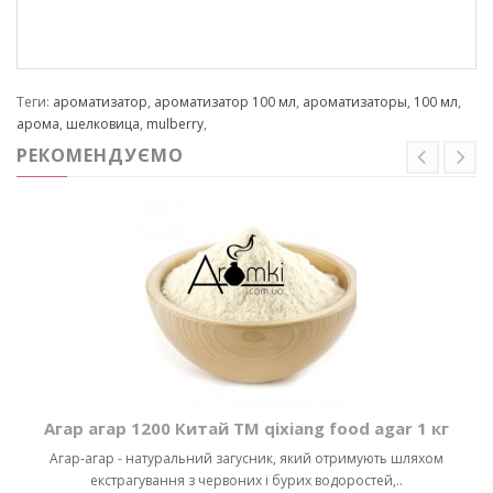
Теги:
ароматизатор
,
ароматизатор 100 мл
,
ароматизаторы
,
100 мл
,
арома
,
шелковица
,
mulberry
,
РЕКОМЕНДУЄМО
Агар агар 1200 Китай ТМ qixiang food agar 1 кг
Агар-агар - натуральний загусник, який отримують шляхом
екстрагування з червоних і бурих водоростей,..