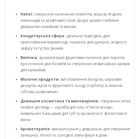
Напої:
створення насичених компотів, морсів, ягідних
лимонадів та крафтових соків. Додає цікавої глибини
домашнім наливкам та винам.
Кондитерська сфера:
ідеально підходить для
приготування мармеладу, начинок для цукерок, ягідного
зефіру та густих джемів.
Випічка:
ароматизація фруктових начинок для пирогів,
просочення для бісквітів та створення незвичайних кремів
для капкейків.
Молочні продукти:
виготовлення йогуртів, сиркових
десертів, мусів та фруктового льоду (сорбету) зі смаком
«Лісова шовковиця».
Домашня косметика та миловаріння:
створення літніх
лінійок догляду — скрабів для тіла «Стигла ягода»,
живильних бальзамів для губ та ароматного фіолетового
мила.
Ароматерапія:
використання у дифузорах для створення
затишної, теплої та солодкої атмосфери в домі.