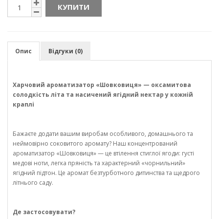
КУПИТИ
Опис
Відгуки (0)
Харчовий ароматизатор «Шовковиця» — оксамитова
солодкість літа та насичений ягідний нектар у кожній
краплі
Бажаєте додати вашим виробам особливого, домашнього та
неймовірно соковитого аромату? Наш концентрований
ароматизатор «Шовковиця» — це втілення стиглої ягоди: густі
медові ноти, легка пряність та характерний «чорнильний»
ягідний підтон. Це аромат безтурботного дитинства та щедрого
літнього саду.
Де застосовувати?