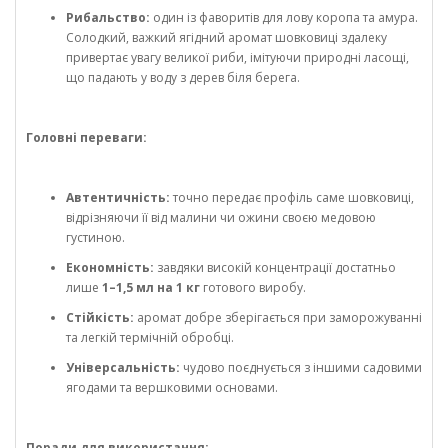
Рибальство:
один із фаворитів для лову коропа та амура.
Солодкий, важкий ягідний аромат шовковиці здалеку
привертає увагу великої риби, імітуючи природні ласощі,
що падають у воду з дерев біля берега.
Головні переваги:
Автентичність:
точно передає профіль саме шовковиці,
відрізняючи її від малини чи ожини своєю медовою
густиною.
Економність:
завдяки високій концентрації достатньо
лише
1–1,5 мл на 1 кг
готового виробу.
Стійкість:
аромат добре зберігається при заморожуванні
та легкій термічній обробці.
Універсальність:
чудово поєднується з іншими садовими
ягодами та вершковими основами.
Поради для використання: