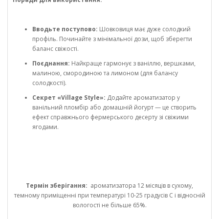
Вводьте поступово:
Шовковиця має дуже солодкий
профіль. Починайте з мінімальної дози, щоб зберегти
баланс свіжості.
Поєднання:
Найкраще гармонує з ваніллю, вершками,
малиною, смородиною та лимоном (для балансу
солодкості).
Секрет «Village Style»:
Додайте ароматизатор у
ванільний пломбір або домашній йогурт — це створить
ефект справжнього фермерського десерту зі свіжими
ягодами.
Термін зберігання:
ароматизатора 12 місяців в сухому,
темному приміщенні при температурі 10-25 градусів С і відносній
вологості не більше 65%.