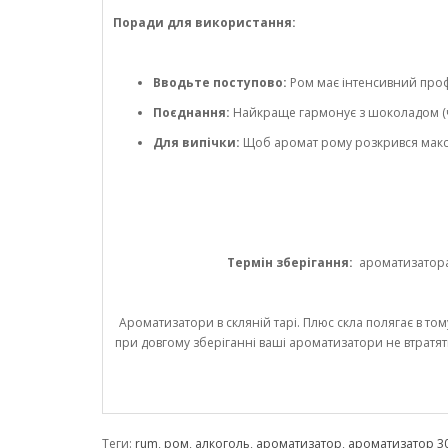
Поради для використання:
Вводьте поступово:
Ром має інтенсивний проф
Поєднання:
Найкраще гармонує з шоколадом (ч
Для випічки:
Щоб аромат рому розкрився максим
Термін зберігання:
ароматизатора 1
Ароматизатори в скляній тарі. Плюс скла полягає в том
при довгому зберіганні ваші ароматизатори не втратят
Теги:
rum
,
ром
,
алкоголь
,
ароматизатор
,
ароматизатор 3