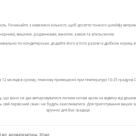
іль. Починайте з невеликої кількості, щоб досягти тонкого шлейфу витри
орним), вишнею, родзинками, ваніллю, кавою та апельсином.
ально по-кондитерськи, додайте його в тісто разом із дрібкою кориці аб
2 місяців в сухому, темному приміщенні при температурі 10-25 градусів С 
у, що воно не дає випаровуватися легким нотам аром на відміну від дешево
ь свій первісний смак і не будуть окислюватися. Для приготування ваших 
зручної для Вас градації
0 мл
,
ароматизаторы
,
30 мл
,