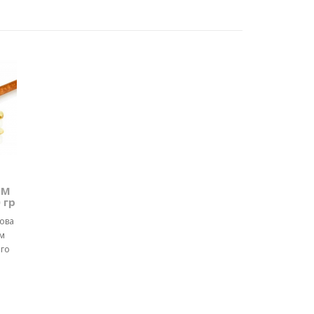
ТМ
 гр
чова
м
ого