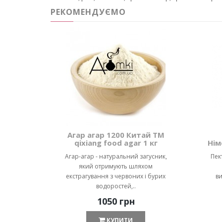
РЕКОМЕНДУЄМО
Агар агар 1200 Китай ТМ
qixiang food agar 1 кг
Нім
Агар-агар - натуральний загусник,
Пек
який отримують шляхом
екстрагування з червоних і бурих
ви
водоростей,..
1050 грн
КУПИТИ