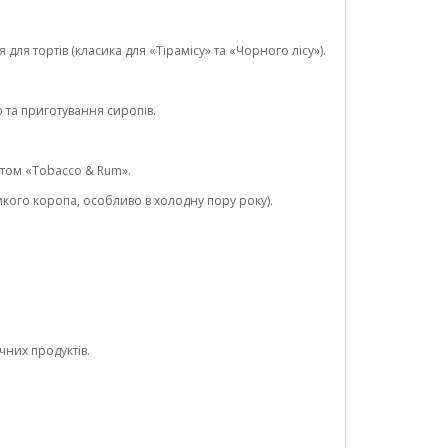
я тортів (класика для «Тірамісу» та «Чорного лісу»).
 та приготування сиропів.
атом «Tobacco & Rum».
икого коропа, особливо в холодну пору року).
чних продуктів.