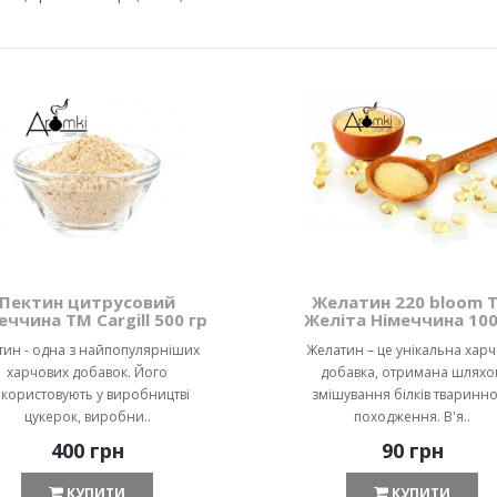
Пектин цитрусовий
Желатин 220 bloom 
еччина ТМ Cargill 500 гр
Желіта Німеччина 100
тин - одна з найпопулярніших
Желатин – це унікальна хар
харчових добавок. Його
добавка, отримана шляхо
користовують у виробництві
змішування білків тваринн
цукерок, виробни..
походження. В'я..
400 грн
90 грн
КУПИТИ
КУПИТИ