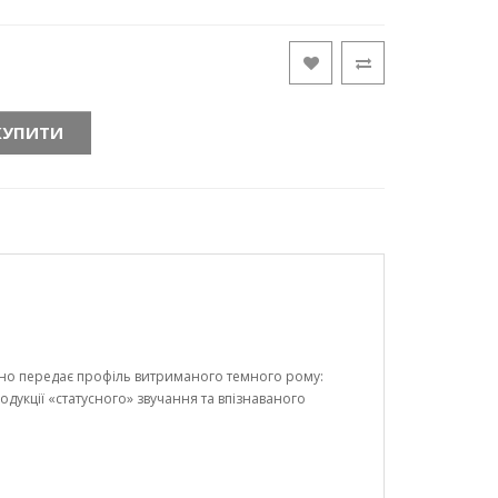
КУПИТИ
но передає профіль витриманого темного рому:
одукції «статусного» звучання та впізнаваного