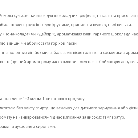
омова кулька», начинок для шоколадних трюфелів, ганашів та просочення дл
и», штоленів, кексів із сухофруктами, пряників та великодньої випічки.
 «Пона-колада» чи «Дайкірі»), ароматизація кави, гарячого шоколаду, чаю
о з вишні чи абрикоса) та горіхові пасти.
ння чоловічих лінійок мила, бальзамів після гоління та косметики з аром
ктант (пряний аромат рому часто використовується в бойлах для лову вел
статньо лише
1–2 мл на 1 кг
готового продукту.
коголю без вмісту спирту, що важливо для дитячого харчування або дієти
мату не «вивітрюватися» під час випікання за високих температур.
ирами та цукровими сиропами.