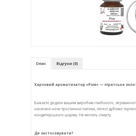
Опис
Відгуки (0)
Харчовий ароматизатор «Ром» — піратське золот
Бажаєте додати вашим виробам глибокого, зігріваючо
насичені ноти тростинної патоки, легкої дубової терпко
кондитерського шарму. Не містить спирту.
Де застосовувати?