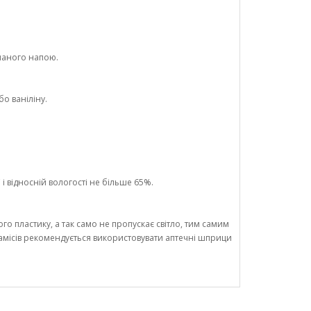
маного напою.
о ваніліну.
і відносній вологості не більше 65%.
го пластику, а так само не пропускає світло, тим самим
замісів рекомендується використовувати аптечні шприци