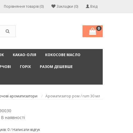
Порівняння товарів (0)
Закладки (0)
Вхід
0
ОК
КАКАО-ОЛІЯ
КОКОСОВЕ МАСЛО
РЧОВІ
ГОРІХ
РАЗОМ ДЕШЕВШЕ
рчові ароматизатори
Ароматизатор ром / rum 30 мл
90030
 В наявності
уків: 0
/
Написати відгук