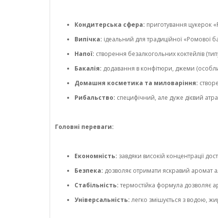
Кондитерська сфера:
приготування цукерок «Р
Випічка:
ідеальний для традиційної «Ромової баб
Напої:
створення безалкогольних коктейлів (типу
Бакалія:
додавання в конфітюри, джеми (особлив
Домашня косметика та миловаріння:
створе
Рибальство:
специфічний, але дуже дієвий атра
Головні переваги:
Економність:
завдяки високій концентрації до
Безпека:
дозволяє отримати яскравий аромат ал
Стабільність:
термостійка формула дозволяє аро
Універсальність:
легко змішується з водою, ж