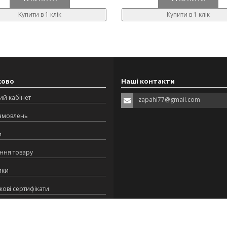
Купити в 1 клік
Купити в 1 клік
ково
Наші контакти
ий кабінет
zapahi77@gmail.com
замовлень
и
ння товару
ики
ові сертифікати
ська програма