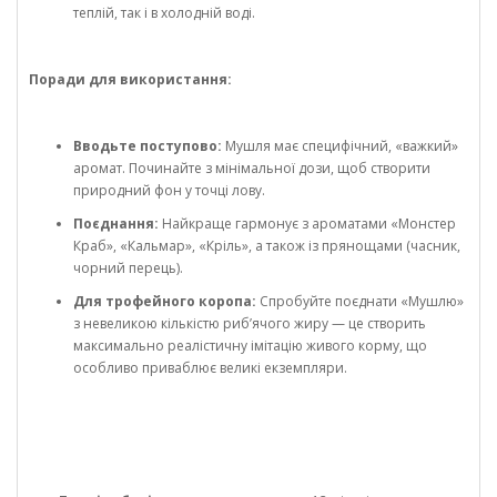
теплій, так і в холодній воді.
Поради для використання:
Вводьте поступово:
Мушля має специфічний, «важкий»
аромат. Починайте з мінімальної дози, щоб створити
природний фон у точці лову.
Поєднання:
Найкраще гармонує з ароматами «Монстер
Краб», «Кальмар», «Кріль», а також із прянощами (часник,
чорний перець).
Для трофейного коропа:
Спробуйте поєднати «Мушлю»
з невеликою кількістю риб’ячого жиру — це створить
максимально реалістичну імітацію живого корму, що
особливо приваблює великі екземпляри.