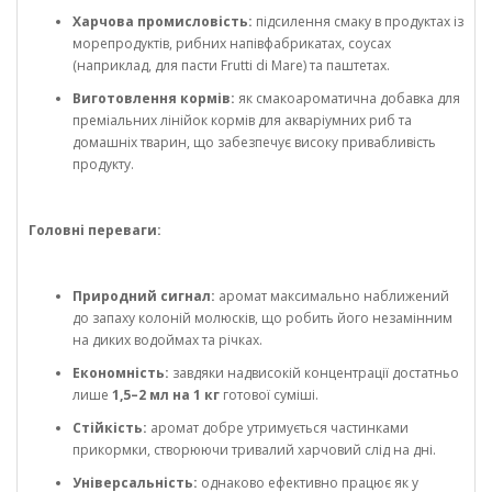
Харчова промисловість:
підсилення смаку в продуктах із
морепродуктів, рибних напівфабрикатах, соусах
(наприклад, для пасти Frutti di Mare) та паштетах.
Виготовлення кормів:
як смакоароматична добавка для
преміальних лінійок кормів для акваріумних риб та
домашніх тварин, що забезпечує високу привабливість
продукту.
Головні переваги:
Природний сигнал:
аромат максимально наближений
до запаху колоній молюсків, що робить його незамінним
на диких водоймах та річках.
Економність:
завдяки надвисокій концентрації достатньо
лише
1,5–2 мл на 1 кг
готової суміші.
Стійкість:
аромат добре утримується частинками
прикормки, створюючи тривалий харчовий слід на дні.
Універсальність:
однаково ефективно працює як у