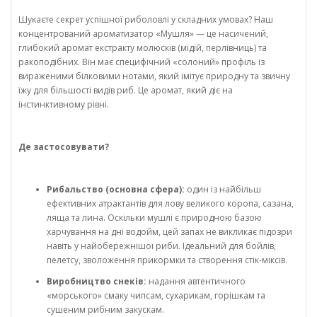
Шукаєте секрет успішної риболовлі у складних умовах? Наш
концентрований ароматизатор «Мушля» — це насичений,
глибокий аромат екстракту молюсків (мідій, перлівниць) та
ракоподібних. Він має специфічний «солоний» профіль із
вираженими білковими нотами, який імітує природну та звичну
їжу для більшості видів риб. Це аромат, який діє на
інстинктивному рівні.
Де застосовувати?
Рибальство (основна сфера):
один із найбільш
ефективних атрактантів для лову великого коропа, сазана,
ляща та лина. Оскільки мушлі є природною базою
харчування на дні водойм, цей запах не викликає підозри
навіть у найобережнішої риби. Ідеальний для бойлів,
пелетсу, зволоження прикормки та створення стік-міксів.
Виробництво снеків:
надання автентичного
«морського» смаку чипсам, сухарикам, горішкам та
сушеним рибним закускам.