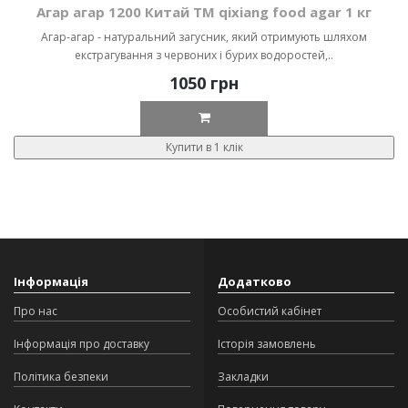
Агар агар 1200 Китай ТМ qixiang food agar 1 кг
Агар-агар - натуральний загусник, який отримують шляхом
екстрагування з червоних і бурих водоростей,..
1050 грн
Купити в 1 клік
Інформація
Додатково
Про нас
Особистий кабінет
Інформація про доставку
Історія замовлень
Політика безпеки
Закладки