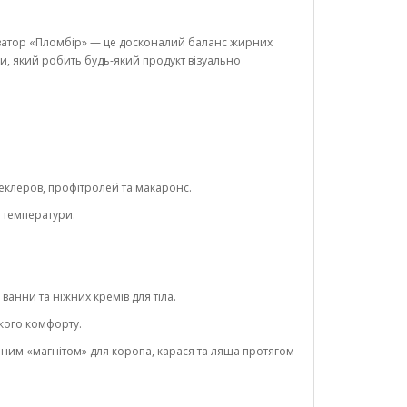
затор «Пломбір» — це досконалий баланс жирних
ди, який робить будь-який продукт візуально
еклеров, профітролей та макаронс.
і температури.
ванни та ніжних кремів для тіла.
дкого комфорту.
ьним «магнітом» для коропа, карася та ляща протягом