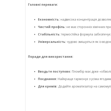
Головні переваги:
Економність:
надвисока концентрація дозволя
Чистий профіль:
не має сторонніх хімічних пр
Стабільність:
термостійка формула забезпечує с
Універсальність:
чудово змішується як із водо
Поради для використання:
Вводьте поступово:
Пломбір має дуже «обволі
Поєднання:
Найкраще гармонує з усіма ягодами
Для кремів:
Додайте ароматизатор на самомупри