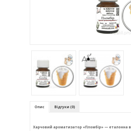
Опис
Відгуки (0)
Харчовий ароматизатор «Пломбір» — еталонна ве