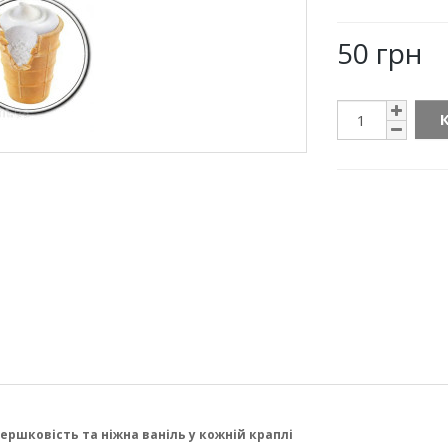
50 грн
ршковість та ніжна ваніль у кожній краплі