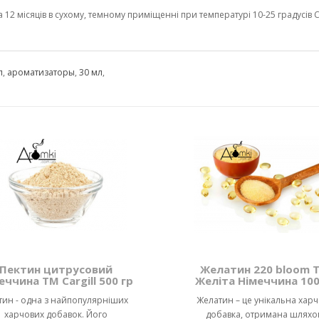
2 місяців в сухому, темному приміщенні при температурі 10-25 градусів С 
л
,
ароматизаторы
,
30 мл
,
Пектин цитрусовий
Желатин 220 bloom 
еччина ТМ Cargill 500 гр
Желіта Німеччина 100
тин - одна з найпопулярніших
Желатин – це унікальна хар
харчових добавок. Його
добавка, отримана шляхо