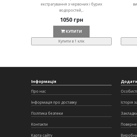
екстрагування з червоних і бурих
ви
водоростей,..
1050 грн
КУПИТИ
Купити в 1 клік
Інформація
Додат
Про нас
Особист
Інформація про доставку
Історія 
Політика безпеки
Закладк
Контакти
Поверне
Карта сайту
Виробн