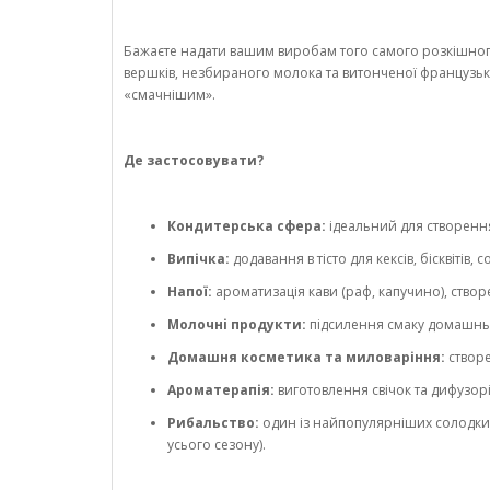
Бажаєте надати вашим виробам того самого розкішно
вершків, незбираного молока та витонченої французької
«смачнішим».
Де застосовувати?
Кондитерська сфера:
ідеальний для створення
Випічка:
додавання в тісто для кексів, бісквіті
Напої:
ароматизація кави (раф, капучино), створ
Молочні продукти:
підсилення смаку домашньог
Домашня косметика та миловаріння:
створе
Ароматерапія:
виготовлення свічок та дифузор
Рибальство:
один із найпопулярніших солодких
усього сезону).