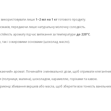
є використовувати лише
1–2 мл на 1 кг
готового продукту.
исмаків, передаючи лише натуральну молочну солодкість.
тійкість аромату під час випікання за температури
до 220°C
.
ю, так і з жировими основами (шоколад, масло).
каючий» аромат. Починайте з мінімальної дози, щоб отримати елегантни
 (полуниця, малина), шоколадом, карамеллю, горіхами та кавою.
кінці збивання вершків або масла, щоб зберегти всю тонкість ванільних