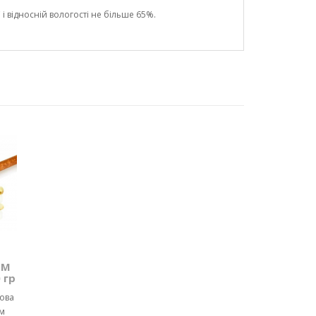
і відносній вологості не більше 65%.
ТМ
 гр
чова
м