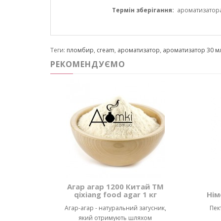
Термін зберігання:
ароматизатора 1
Теги:
пломбир
,
cream
,
ароматизатор
,
ароматизатор 30 м
РЕКОМЕНДУЄМО
Агар агар 1200 Китай ТМ
qixiang food agar 1 кг
Нім
Агар-агар - натуральний загусник,
Пек
який отримують шляхом