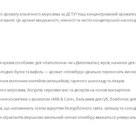
го аромату класичного морозива за ДСТУ? Наш концентрований аромати
 ванілі. Це аромат вишуканості, ніжності та чистої кондитерської насоло
 кремів (особливо для «Наполеона» чи «Дипломата»), мусів, начинок для 
в, солодких булок та вафель — аромат «пломбіру» ідеально переносить висок
ення молочних коктейлів (мілкшейків), гарячого шоколаду та лікерів.
о морозива, йогуртів, сиркових мас та десертів на основі маскарпоне.
ння косметики з ароматом «Milk & Care», бальзамів для губ, бомбочок для 
ів, що наповнюють оселю відчуттям безтурботного свята, затишку та соло
 атрактантів (вершково-ванільний сигнал пломбіру вважається універсал