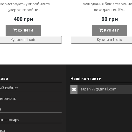
користовують у виробництві
змішування білків тваринн
цукерок, виробни..
походження. В'я..
400 грн
90 грн
КУПИТИ
КУПИТИ
Купити в 1 клік
Купити в 1 клік
ково
Наші контакти
ий кабінет
zapahi77@gmail.com
замовлень
и
ння товару
ики