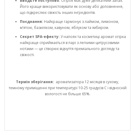
Вводьте поступово:
Огірок має дуже делікатний запах.
Його краще використовувати як основу або доповнення,
що підкреслює свіжість інших інгредієнтів.
Поєднання:
Найкраще гармонує з лаймом, лимоном,
м’ятою, базиліком, кавуном, яблуком та імбиром.
Секрет SPA-ефекту:
У напоях та косметиці аромат огірка
найкраще сприймається в парі з легкими цитрусовими
нотами — це створює відчуття преміального догляду та
свіжості.
Термін зберігання:
ароматизатора 12 місяців в сухому,
темному приміщенні при температурі 10-25 градусів С і відносній
вологості не більше 65%.