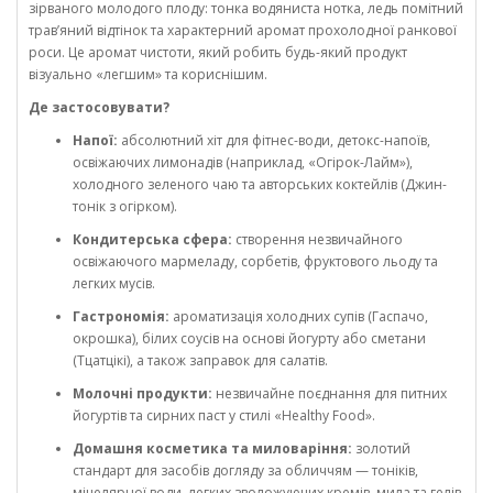
зірваного молодого плоду: тонка водяниста нотка, ледь помітний
трав’яний відтінок та характерний аромат прохолодної ранкової
роси. Це аромат чистоти, який робить будь-який продукт
візуально «легшим» та кориснішим.
Де застосовувати?
Напої:
абсолютний хіт для фітнес-води, детокс-напоїв,
освіжаючих лимонадів (наприклад, «Огірок-Лайм»),
холодного зеленого чаю та авторських коктейлів (Джин-
тонік з огірком).
Кондитерська сфера:
створення незвичайного
освіжаючого мармеладу, сорбетів, фруктового льоду та
легких мусів.
Гастрономія:
ароматизація холодних супів (Гаспачо,
окрошка), білих соусів на основі йогурту або сметани
(Тцатцікі), а також заправок для салатів.
Молочні продукти:
незвичайне поєднання для питних
йогуртів та сирних паст у стилі «Healthy Food».
Домашня косметика та миловаріння:
золотий
стандарт для засобів догляду за обличчям — тоніків,
міцелярної води, легких зволожуючих кремів, мила та гелів