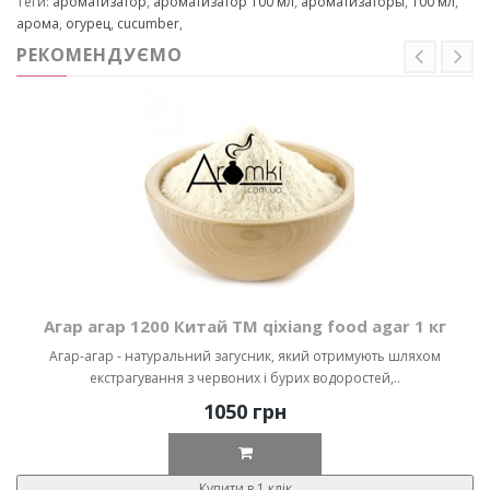
Теги:
ароматизатор
,
ароматизатор 100 мл
,
ароматизаторы
,
100 мл
,
арома
,
огурец
,
cucumber
,
РЕКОМЕНДУЄМО
Агар агар 1200 Китай ТМ qixiang food agar 1 кг
Агар-агар - натуральний загусник, який отримують шляхом
екстрагування з червоних і бурих водоростей,..
1050 грн
Купити в 1 клік