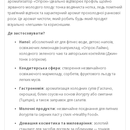
ароматизатор «Огірок» ідеально відтворює профіль щойно
зірваного молодого плоду: тонка водяниста нотка, ледь помітний
трав’яний відтінок та характерний аромат прохолодної ранкової
роси. Це аромат чистоти, який робить будь-який продукт
візуально «легшим» та кориснішим.
Де застосовувати?
Напої:
абсолютний хіт для фітнес-води, детокс-напоїв,
освіжаючих лимонадів (наприклад, «Огірок-Лайм»),
холодного зеленого чаю та авторських коктейлів (Джин-
тонік з огірком).
Кондитерська сфера:
створення незвичайного
освіжаючого мармеладу, сорбетів, фруктового льоду та
легких мусів.
Гастрономія:
ароматизація холодних супів (Гаспачо,
окрошка), білих соусів на основі йогурту або сметани
(Тцатцікі), а також заправок для салатів.
Молочні продукти:
незвичайне поєднання для питних
йогуртів та сирних паст у стилі «Healthy Food».
Домашня косметика та миловаріння:
золотий
стандарт для засобів догляду за обличчям — тоніків,