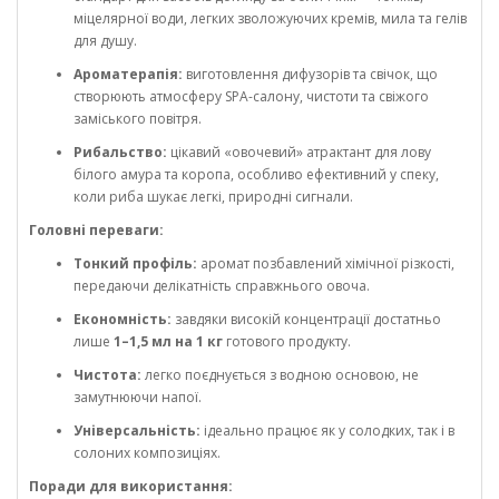
міцелярної води, легких зволожуючих кремів, мила та гелів
для душу.
Ароматерапія:
виготовлення дифузорів та свічок, що
створюють атмосферу SPA-салону, чистоти та свіжого
заміського повітря.
Рибальство:
цікавий «овочевий» атрактант для лову
білого амура та коропа, особливо ефективний у спеку,
коли риба шукає легкі, природні сигнали.
Головні переваги:
Тонкий профіль:
аромат позбавлений хімічної різкості,
передаючи делікатність справжнього овоча.
Економність:
завдяки високій концентрації достатньо
лише
1–1,5 мл на 1 кг
готового продукту.
Чистота:
легко поєднується з водною основою, не
замутнюючи напої.
Універсальність:
ідеально працює як у солодких, так і в
солоних композиціях.
Поради для використання: