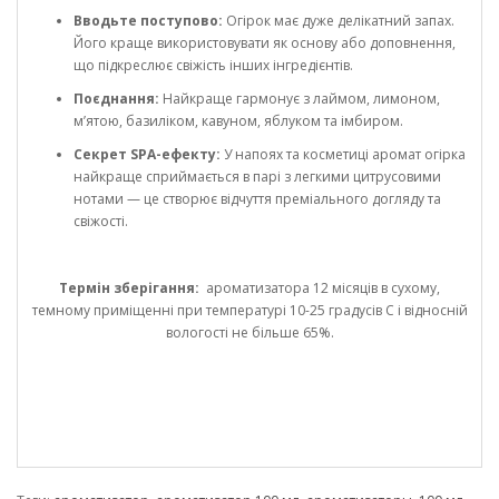
Вводьте поступово:
Огірок має дуже делікатний запах.
Його краще використовувати як основу або доповнення,
що підкреслює свіжість інших інгредієнтів.
Поєднання:
Найкраще гармонує з лаймом, лимоном,
м’ятою, базиліком, кавуном, яблуком та імбиром.
Секрет SPA-ефекту:
У напоях та косметиці аромат огірка
найкраще сприймається в парі з легкими цитрусовими
нотами — це створює відчуття преміального догляду та
свіжості.
Термін зберігання:
ароматизатора 12 місяців в сухому,
темному приміщенні при температурі 10-25 градусів С і відносній
вологості не більше 65%.