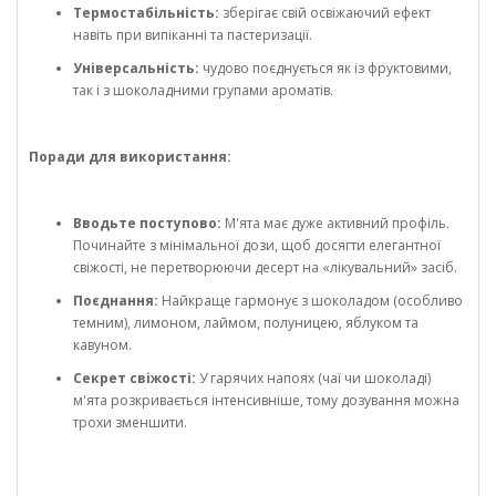
Термостабільність:
зберігає свій освіжаючий ефект
навіть при випіканні та пастеризації.
Універсальність:
чудово поєднується як із фруктовими,
так і з шоколадними групами ароматів.
Поради для використання:
Вводьте поступово:
М'ята має дуже активний профіль.
Починайте з мінімальної дози, щоб досягти елегантної
свіжості, не перетворюючи десерт на «лікувальний» засіб.
Поєднання:
Найкраще гармонує з шоколадом (особливо
темним), лимоном, лаймом, полуницею, яблуком та
кавуном.
Секрет свіжості:
У гарячих напоях (чаї чи шоколаді)
м'ята розкривається інтенсивніше, тому дозування можна
трохи зменшити.