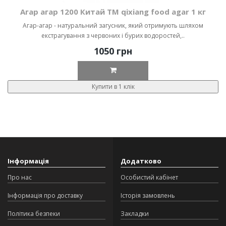
Агар агар 1200 Китай ТМ qixiang food agar 1 кг
Агар-агар - натуральний загусник, який отримують шляхом
екстрагування з червоних і бурих водоростей,..
1050 грн
Купити в 1 клік
Інформація
Додатково
Про нас
Особистий кабінет
Інформація про доставку
Історія замовлень
Політика безпеки
Закладки