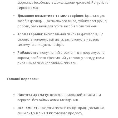
морозива (особливо з шоколадною крихтою), йогуртів та
сиркових мас.
Домашня косметика та миловаріння:
ідеально для
засобів догляду — освіжаючого мила, зубних паст ручної
роботи, бальзамів для губ та засобів після гоління.
Ароматерапія:
виготовлення свічок та дифузорів, що
сприяють концентрації уваги, заспокоюють нервову
систему та очищують повітря.
Рибальство:
популярний атрактант для лову амура та
коропа, особливо ефективний у спекотну погоду, коли
риба шукає свіжі «рослинні» сигнали.
Головні переваги:
Чистота аромату:
передає природний запах м'яти
перцевої без зайвих аптечних відтінків.
Економність:
завдяки високій концентрації достатньо
лише
1–1,5 мл на 1 кг
готового продукту.