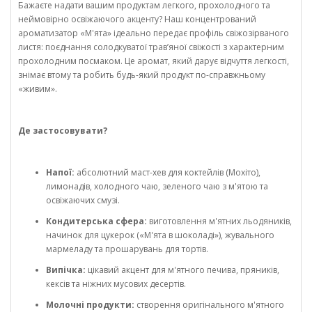
Бажаєте надати вашим продуктам легкого, прохолодного та
неймовірно освіжаючого акценту? Наш концентрований
ароматизатор «М'ята» ідеально передає профіль свіжозірваного
листя: поєднання солодкуватої трав’яної свіжості з характерним
прохолодним посмаком. Це аромат, який дарує відчуття легкості,
знімає втому та робить будь-який продукт по-справжньому
«живим».
Де застосовувати?
Напої:
абсолютний маст-хев для коктейлів (Мохіто),
лимонадів, холодного чаю, зеленого чаю з м'ятою та
освіжаючих смузі.
Кондитерська сфера:
виготовлення м'ятних льодяників,
начинок для цукерок («М'ята в шоколаді»), жувального
мармеладу та прошарувань для тортів.
Випічка:
цікавий акцент для м'ятного печива, пряників,
кексів та ніжних мусових десертів.
Молочні продукти:
створення оригінального м'ятного