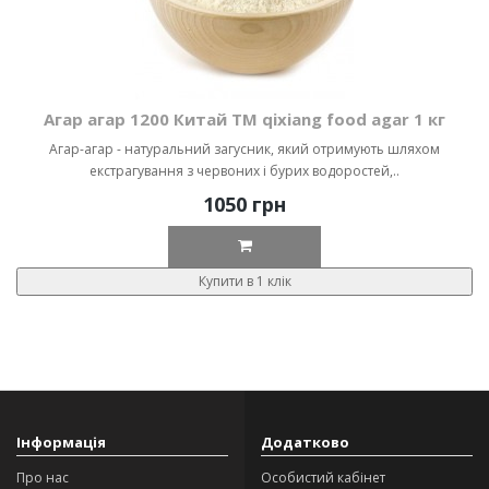
Агар агар 1200 Китай ТМ qixiang food agar 1 кг
Агар-агар - натуральний загусник, який отримують шляхом
екстрагування з червоних і бурих водоростей,..
1050 грн
Купити в 1 клік
Інформація
Додатково
Про нас
Особистий кабінет