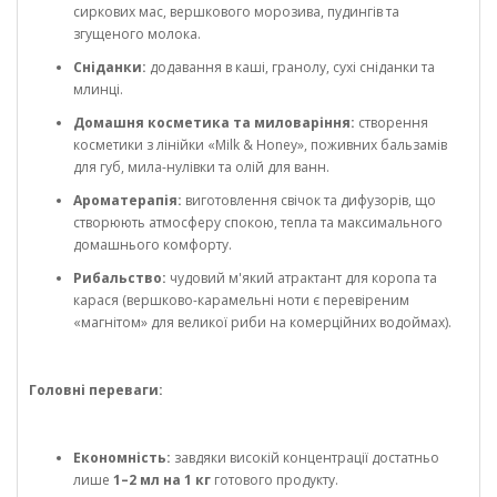
сиркових мас, вершкового морозива, пудингів та
згущеного молока.
Сніданки:
додавання в каші, гранолу, сухі сніданки та
млинці.
Домашня косметика та миловаріння:
створення
косметики з лінійки «Milk & Honey», поживних бальзамів
для губ, мила-нулівки та олій для ванн.
Ароматерапія:
виготовлення свічок та дифузорів, що
створюють атмосферу спокою, тепла та максимального
домашнього комфорту.
Рибальство:
чудовий м'який атрактант для коропа та
карася (вершково-карамельні ноти є перевіреним
«магнітом» для великої риби на комерційних водоймах).
Головні переваги:
Економність:
завдяки високій концентрації достатньо
лише
1–2 мл на 1 кг
готового продукту.