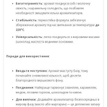
Багатогранність:
аромат поєднує в собі і молочну
свіжість, і карамельну солодкість, що позбавляє
необхідності змішувати кілька ароматизаторів.
Стабільність:
термостійка формула забезпечує
збереження аромату під час випікання за температури
до
220°C
.
Універсальність:
легко поєднується з жировими масами
(шоколад, масло) та водними основами.
Поради для використання:
Вводьте поступово:
Аромат має густу базу, тому
починайте з невеликої кількості, щоб досягти
благородного вершкового фону.
Поєднання:
Найкраще гармонує з ваніллю, карамеллю,
медом, лісовим горіхом, шоколадом та кавою.
Для випічки:
Додавайте ароматизатор безпосередньо в
жирову фазу (масло або маргарин) — це допоможе запаху