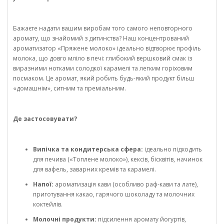
Бажаєте надати вашим виробам того самого неповторного
аромату, що знайомий з дитинства? Наш концентрований
ароматизатор «Пряжене молоко» ідеально відтворює профіль
молока, що довго мліло в печі: глибокий вершковий смак із
виразними нотками солодкої карамелі та легким горіховим
посмаком. Це аромат, який робить будь-який продукт більш
«домашнім», ситним та преміальним.
Де застосовувати?
Випічка та кондитерська сфера:
ідеально підходить
для печива («Топлене молоко»), кексів, бісквітів, начинок
для вафель, заварних кремів та карамелі.
Напої:
ароматизація кави (особливо раф-кави та лате),
приготування какао, гарячого шоколаду та молочних
коктейлів.
Молочні продукти:
підсилення аромату йогуртів,